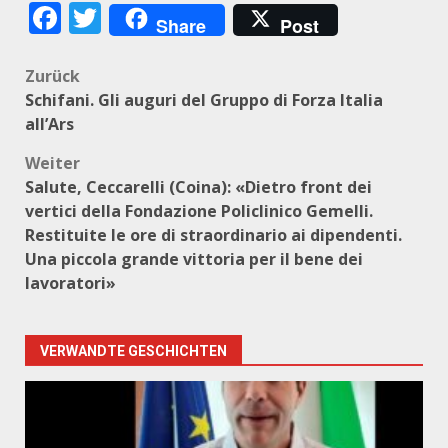
Facebook
Twitter
Share
Post
Beitragsnavigation
Zurück
Schifani. Gli auguri del Gruppo di Forza Italia
all’Ars
Weiter
Salute, Ceccarelli (Coina): «Dietro front dei
vertici della Fondazione Policlinico Gemelli.
Restituite le ore di straordinario ai dipendenti.
Una piccola grande vittoria per il bene dei
lavoratori»
VERWANDTE GESCHICHTEN