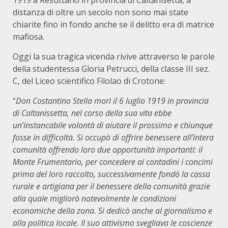
1919 a Resuttano in provincia di Caltanisetta, a
distanza di oltre un secolo non sono mai state
chiarite fino in fondo anche se il delitto era di matrice
mafiosa.
Oggi la sua tragica vicenda rivive attraverso le parole
della studentessa Gloria Petrucci, della classe III sez.
C, del Liceo scientifico Filolao di Crotone:
“
Don Costantino Stella morì
il 6 luglio 1919 in provincia
di Caltanissetta, nel corso della sua vita ebbe
un’instancabile volontà di aiutare il prossimo e chiunque
fosse in difficoltà. Si occupò di offrire benessere all’intera
comunità offrendo loro due
opportunità
importanti: il
Monte Frumentario, per concedere ai contadini i concimi
prima del loro raccolto, successivamente fondò la cassa
rurale e artigiana per il benessere della comunità grazie
alla quale migliorò notevolmente le condizioni
economiche della zona. Si dedicò anche al giornalismo e
alla politica locale. Il suo attivismo svegliava le coscienze