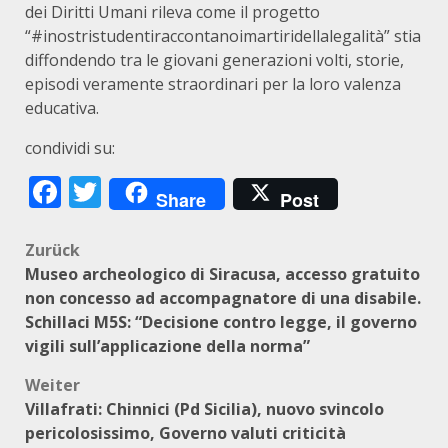
dei Diritti Umani rileva come il progetto
“#inostristudentiraccontanoimartiridellalegalità” stia
diffondendo tra le giovani generazioni volti, storie,
episodi veramente straordinari per la loro valenza
educativa.
condividi su:
Facebook
Twitter
Share
Post
Beitragsnavigation
Zurück
Museo archeologico di Siracusa, accesso gratuito
non concesso ad accompagnatore di una disabile.
Schillaci M5S: “Decisione contro legge, il governo
vigili sull’applicazione della norma”
Weiter
Villafrati: Chinnici (Pd Sicilia), nuovo svincolo
pericolosissimo, Governo valuti criticità