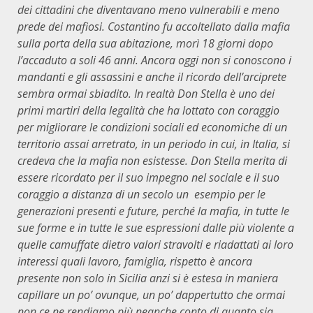
dei cittadini che diventavano meno vulnerabili e meno
prede dei mafiosi. Costantino fu accoltellato dalla mafia
sulla porta della sua abitazione, morì 18 giorni dopo
l’accaduto a soli 46 anni. Ancora oggi
non si conoscono i
mandanti e gli assassini e anche il ricordo del
l’arciprete
sembra ormai sbiadito. In realtà Don Stella
è
uno dei
primi martiri della legalità che ha lottato con coraggio
per migliorare le condizioni sociali ed economiche di un
territorio assai arretrato, in un periodo in cui, in Italia, si
credeva che la mafia non esistesse. Don Stella merita di
essere
ricordato per il suo impegno nel sociale e il suo
coraggio
a distanza di un secolo
un
esempio
per le
generazioni presenti e future
, perché la mafia, in tutte le
sue forme e in tutte le sue espressioni dalle più violente a
quelle camuffate dietro valori stravolti e riadattati ai loro
interessi quali lavoro, famiglia, rispetto è ancora
presente non solo in Sicilia anzi si è estesa in maniera
capillare un po’ ovunque, un po’ dappertutto che ormai
non ce ne rendiamo più neanche conto di quanto sia