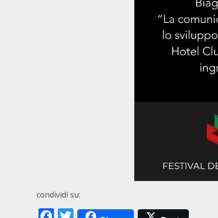
condividi su:
Facebook
Twitter