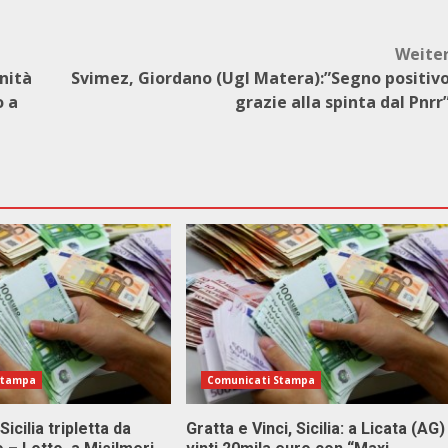
Weite
anità
Svimez, Giordano (Ugl Matera):”Segno positiv
o a
grazie alla spinta dal Pnrr
Stampa
Comunicati Stampa
Sicilia tripletta da
Gratta e Vinci, Sicilia: a Licata (AG)