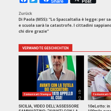
Share
Post
Beitragsnavigation
Zurück
Di Paola (M5S): “Lo SpaccaItalia è legge: per s
e scuola sarà la catastrofe. I cittadini sappian
chi dire grazie”
VERWANDTE GESCHICHTEN
Comunicati Stampa
Comunicati 
SICILIA, VIDEO DELL’ASSESSORE
10eLotto: in 