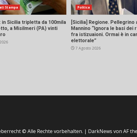
ati Stampa
Politica
in Sicilia tripletta da 100mila
[Sicilia] Regione. Pellegrino 
tto, a Misilmeri (PA) vinti
Mannino “Ignora le basi dei 
uro
fra istizuaioni. Ormai è in 
elettorale”
 2026
7 Agosto 2026
berrecht © Alle Rechte vorbehalten.
|
DarkNews
von AF th