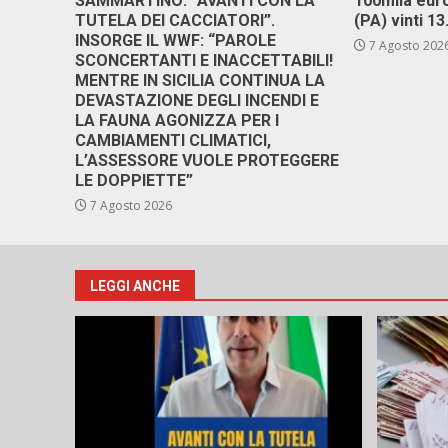
SAMMARTINO: “AVANTI CON LA
100mila euro
TUTELA DEI CACCIATORI”.
(PA) vinti 1
INSORGE IL WWF: “PAROLE
7 Agosto 202
SCONCERTANTI E INACCETTABILI!
MENTRE IN SICILIA CONTINUA LA
DEVASTAZIONE DEGLI INCENDI E
LA FAUNA AGONIZZA PER I
CAMBIAMENTI CLIMATICI,
L’ASSESSORE VUOLE PROTEGGERE
LE DOPPIETTE”
7 Agosto 2026
LEGGI ANCHE