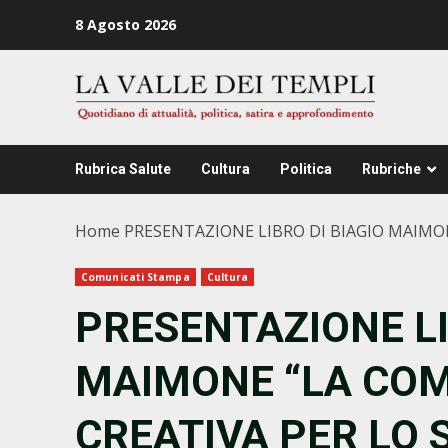
Zum
8 Agosto 2026
Inhalt
springen
Rubrica Salute
Cultura
Politica
Rubriche
Home
PRESENTAZIONE LIBRO DI BIAGIO MAIMO
Comunicati Stampa
Cultura
PRESENTAZIONE LI
MAIMONE “LA CO
CREATIVA PER LO 