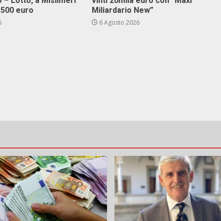
 – Lotto, a Misilmeri
vinti 20mila euro con “Maxi
3.500 euro
Miliardario New”
6
6 Agosto 2026