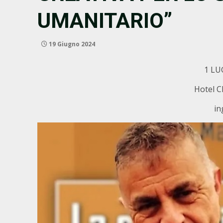
UMANITARIO”
19 Giugno 2024
1 LU
Hotel Cl
in