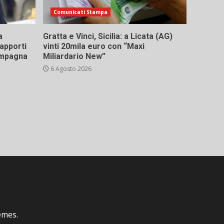
Comunicati Stampa
a
Gratta e Vinci, Sicilia: a Licata (AG)
rapporti
vinti 20mila euro con “Maxi
campagna
Miliardario New”
6 Agosto 2026
emes.