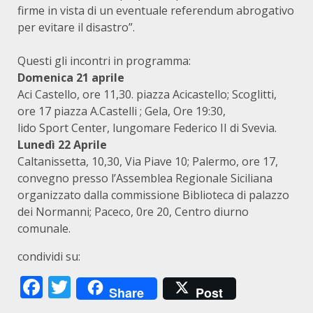
firme in vista di un eventuale referendum abrogativo
per evitare il disastro”.
Questi gli incontri in programma:
Domenica 21 aprile
Aci Castello, ore 11,30. piazza Acicastello; Scoglitti,
ore 17 piazza A.Castelli ; Gela, Ore 19:30,
lido Sport Center, lungomare Federico II di Svevia.
Lunedì 22 Aprile
Caltanissetta, 10,30, Via Piave 10; Palermo, ore 17,
convegno presso l’Assemblea Regionale Siciliana
organizzato dalla commissione Biblioteca di palazzo
dei Normanni; Paceco, 0re 20, Centro diurno
comunale.
condividi su:
Facebook
Twitter
Share
Post