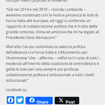
Europa i valori popolari e moderati.”
“Già nel 2014 e nel 2019 – ricorda Lombardo –
avavemo sostenuto con la nostra presenza le liste di
Forza Italia alle europee, ed oggi si conferma un
rapporto di collaborazione politica che è frutto della
grande sintonia, stima ed amicizia che mi ha legato al
Presidente Silvio Berlusconi.”
Marcello Caruso sottolinea la valenza politica
dell’alleanza tra Forza Italia è il Movimento per
l’Autonomia “che – afferma – rafforza il ruolo di tutti i
moderati all’interno della coalizione di centrodestra e
getta le basi per una sempre più proficua
collaborazione politica e istituzionale a tutti i livelli
istituzionali.”
condividi su:
Facebook
Twitter
Share
Post