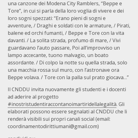
una canzone dei Modena City Ramblers, “Beppe e
Tore”, in cui si parla della loro voglia di vivere e dei
loro sogni spezzati: “Erano pieni di sogni e
avventure, / Draghi e soldati con le armature, / Pirati,
balene ed orchi fumanti, / Beppe e Tore con la vita
davanti. / La solita strada, profumo di mare, / Vivi
guardavano l’auto passare, Poi all’improvviso un
lampo accecante, tuono malvagio, un boato
assordante. / Di colpo la notte su quella strada, solo
una macchia rossa sul muro, con l’astronave ora
Beppe volava. / Tore con la palla sul prato giocava…”
Il CNDDU invita nuovamente gli studenti e i docenti
ad aderire al progetto
#inostristudentiraccontanoimartiridellalegalità
. Gli
elaborati possono essere segnalati al CNDDU che li
renderà visibili sui propri canali social (email:
coordinamentodirittiumani@gmail.com)