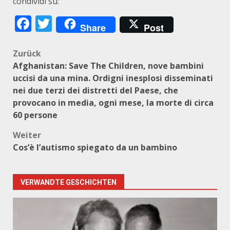
condividi su:
Facebook
Twitter
Share
Post
Beitragsnavigation
Zurück
Afghanistan: Save The Children, nove bambini
uccisi da una mina. Ordigni inesplosi disseminati
nei due terzi dei distretti del Paese, che
provocano in media, ogni mese, la morte di circa
60 persone
Weiter
Cos’è l’autismo spiegato da un bambino
VERWANDTE GESCHICHTEN