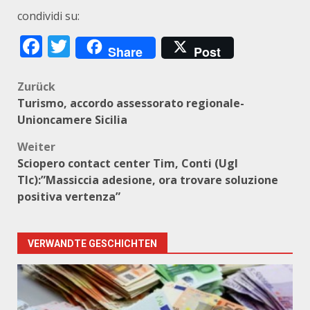
condividi su:
Facebook
Twitter
Share
Post
Beitragsnavigation
Zurück
Turismo, accordo assessorato regionale-
Unioncamere Sicilia
Weiter
Sciopero contact center Tim, Conti (Ugl
Tlc):”Massiccia adesione, ora trovare soluzione
positiva vertenza”
VERWANDTE GESCHICHTEN