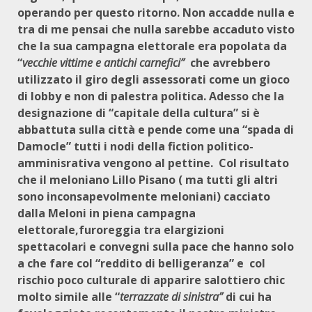
operando per questo ritorno. Non accadde nulla e
tra di me pensai che nulla sarebbe accaduto visto
che la sua campagna elettorale era popolata da
“
vecchie vittime e antichi carnefici”
che avrebbero
utilizzato il giro degli assessorati come un gioco
di lobby e non di palestra politica. Adesso che la
designazione di “capitale della cultura” si è
abbattuta sulla città e pende come una “spada di
Damocle” tutti i nodi della fiction politico-
amminisrativa vengono al pettine. Col risultato
che il meloniano Lillo Pisano ( ma tutti gli altri
sono inconsapevolmente meloniani) cacciato
dalla Meloni in piena campagna
elettorale,furoreggia tra elargizioni
spettacolari e convegni sulla pace che hanno solo
a che fare col “reddito di belligeranza” e col
rischio poco culturale di apparire salottiero chic
molto simile alle “
terrazzate di sinistra”
di cui ha