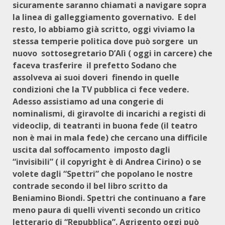
sicuramente saranno chiamati a navigare sopra
la linea di galleggiamento governativo. E del
resto, lo abbiamo già scritto, oggi viviamo la
stessa temperie politica dove può sorgere un
nuovo sottosegretario D’Alì ( oggi in carcere) che
faceva trasferire il prefetto Sodano che
assolveva ai suoi doveri finendo in quelle
condizioni che la TV pubblica ci fece vedere.
Adesso assistiamo ad una congerie di
nominalismi, di giravolte di incarichi a registi di
videoclip, di teatranti in buona fede (il teatro
non è mai in mala fede) che cercano una difficile
uscita dal soffocamento imposto dagli
“invisibili” ( il copyright è di Andrea Cirino) o se
volete dagli “Spettri” che popolano le nostre
contrade secondo il bel libro scritto da
Beniamino Biondi. Spettri che continuano a fare
meno paura di quelli viventi secondo un critico
letterario di “Repubblica”. Agrigento oggi può