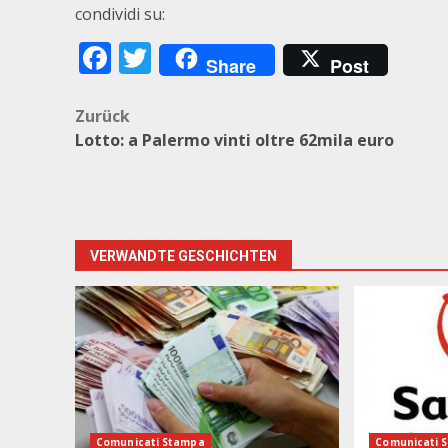
condividi su:
Facebook
Twitter
Share
Post
Beitragsnavigation
Zurück
Lotto: a Palermo vinti oltre 62mila euro
VERWANDTE GESCHICHTEN
Comunicati Stampa
Comunicati 