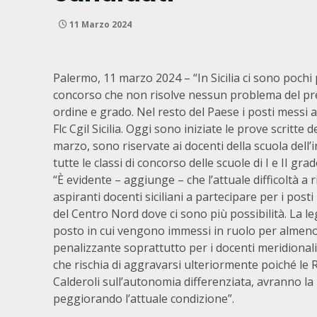
11 Marzo 2024
Palermo, 11 marzo 2024 – “In Sicilia ci sono pochi po
concorso che non risolve nessun problema del preca
ordine e grado. Nel resto del Paese i posti messi 
Flc Cgil Sicilia. Oggi sono iniziate le prove scritt
marzo, sono riservate ai docenti della scuola dell’
tutte le classi di concorso delle scuole di I e II grad
“È evidente – aggiunge – che l’attuale difficoltà a
aspiranti docenti siciliani a partecipare per i pos
del Centro Nord dove ci sono più possibilità. La leg
posto in cui vengono immessi in ruolo per almeno 
penalizzante soprattutto per i docenti meridionali c
che rischia di aggravarsi ulteriormente poiché le R
Calderoli sull’autonomia differenziata, avranno la 
peggiorando l’attuale condizione”.