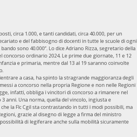
sti, circa 1.000, e tanti candidati, circa 40.000, per un
riato e del fabbisogno di docenti in tutte le scuole di ogni
a bando sono 40.000”. Lo dice Adriano Rizza, segretario della
e del concorso ordinario 2024. Le prime due giornate, 11 e 12
infanzia e primaria, mentre dal 13 al 19 saranno coinvolte
o.
 rientrare a casa, ha spinto la stragrande maggioranza degli
ti messi a concorso nella propria Regione e non nelle Regioni
ge, infatti, obbliga i vincitori di concorso a rimanere nel
3 anni. Una norma, quella del vincolo, ingiusta e
he la Flc Cgil sta contrastando in tutti i modi possibili, ma
egioni, grazie al disegno di legge a firma del ministro
possibilità di legiferare anche sulla mobilità sicuramente