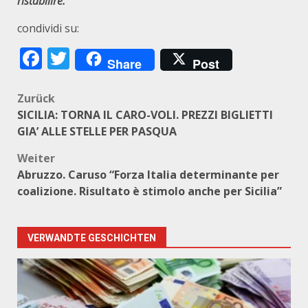
ristabilire.
condividi su:
Facebook
Twitter
Share
Post
Beitragsnavigation
Zurück
SICILIA: TORNA IL CARO-VOLI. PREZZI BIGLIETTI
GIA’ ALLE STELLE PER PASQUA
Weiter
Abruzzo. Caruso “Forza Italia determinante per
coalizione. Risultato è stimolo anche per Sicilia”
VERWANDTE GESCHICHTEN