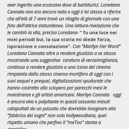
aver ingerito una eccessiva dose di barbiturici. Loredana
Cannata non era ancora nata e oggi è lei stessa a riferire
che all’età di 7 anni trovò un ritaglio di giornale con una
foto dell’attrice statunitense. Una lettura-rivelazione che
le cambiò la vita, precisa Loredana-
“ fu una luce nei
miei periodi bui, la sua storia mi diede forza,
ispirazione e consolazione”.
Con “Marilyn Her Word”
Loredana Cannata oltre a rendere giustizia a se stessa
mostrando una suggestiva caratura di verosimiglianza,
continua a rendere giustizia a una icona del cinema
rimpianta dallo stesso cinema mortifero di oggi con i
suoi sequel e prequel, digitalizzazioni spudorate che
hanno costretto allo sciopero per parecchi mesi le
maestranze e gli artisti americani. Marilyn Cannata oggi
è ancora viva e palpitante in questi sessanta minuti
catapultati da un passato che dovrebbe insegnare alla
“fabbrica dei sogni” non solo hollywoodiana, quel
rispetto umano che perfino il “meToo” stenta a