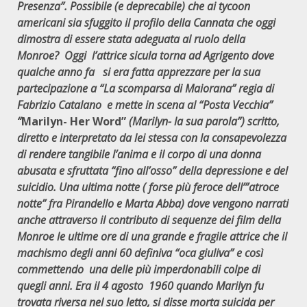
Presenza”. Possibile (e deprecabile) che ai tycoon
americani sia sfuggito il profilo della Cannata che oggi
dimostra di essere stata adeguata al ruolo della
Monroe? Oggi l’attrice sicula torna ad Agrigento dove
qualche anno fa si era fatta apprezzare per la sua
partecipazione a “La scomparsa di Maiorana” regia di
Fabrizio Catalano e mette in scena al “Posta Vecchia”
“
Marilyn- Her Word”
(Marilyn- la sua parola”) scritto,
diretto e interpretato da lei stessa con la consapevolezza
di rendere tangibile l’anima e il corpo di una donna
abusata e sfruttata “fino all’osso” della depressione e del
suicidio. Una ultima notte ( forse più feroce dell’”atroce
notte” fra Pirandello e Marta Abba) dove vengono narrati
anche attraverso il contributo di sequenze dei film della
Monroe le ultime ore di una grande e fragile attrice che il
machismo degli anni 60 definiva “oca giuliva” e così
commettendo una delle più imperdonabili colpe di
quegli anni. Era il 4 agosto 1960 quando Marilyn fu
trovata riversa nel suo letto, si disse morta suicida per