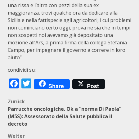
una rissa e l’altra con pezzi della sua ex
maggioranza, trovi qualche ora da dedicare alla
Sicilia e nella fattispecie agli agricoltori, i cui problemi
non cominciano certo oggi, prova ne sia che in tempi
non sospetti noi avevamo già depositato una
mozione all’Ars, a prima firma della collega Stefania
Campo, per impegnare il governo a correre in loro
aiuto”.
condividi su:
Facebook
Twitter
Share
Post
Beitragsnavigation
Zurück
Parrucche oncologiche. Ok a “norma Di Paola”
(M5S): Assessorato della Salute pubblica il
decreto
Weiter