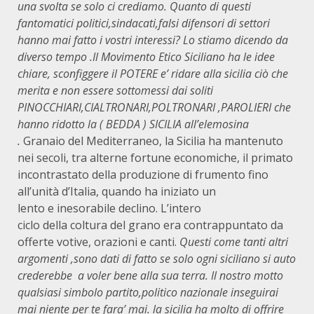
una svolta se solo ci crediamo. Quanto di questi
fantomatici politici,sindacati,falsi difensori di settori
hanno mai fatto i vostri interessi? Lo stiamo dicendo da
diverso tempo .Il Movimento Etico Siciliano ha le idee
chiare, sconfiggere il POTERE e’ ridare alla sicilia ciò che
merita e non essere sottomessi dai soliti
PINOCCHIARI,CIALTRONARI,POLTRONARI ,PAROLIERI che
hanno ridotto la ( BEDDA ) SICILIA all’elemosina
.
Granaio del Mediterraneo, la Sicilia ha mantenuto
nei secoli, tra alterne fortune economiche, il primato
incontrastato della produzione di frumento fino
all’unità d’Italia, quando ha iniziato un
lento e inesorabile declino. L’intero
ciclo della coltura del grano era contrappuntato da
offerte votive, orazioni e canti.
Questi come tanti altri
argomenti ,sono dati di fatto se solo ogni siciliano si auto
crederebbe a voler bene alla sua terra. Il nostro motto
qualsiasi simbolo partito,politico nazionale inseguirai
mai niente per te fara’ mai. la sicilia ha molto di offrire