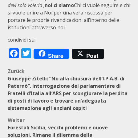
devi solo volerlo ,
noi ci siamo
Chi ci vuole seguire e chi
si vuole unire a Noi per una vera riscossa per
portare le proprie rivendicazioni all’interno delle
istituzioni attraverso noi.
condividi su:
Facebook
Twitter
Share
Post
Beitragsnavigation
Zurück
Giuseppe Zitelli: “No alla chiusura dell’I.P.A.B. di
Paternò”. Interrogazione del parlamentare di
Fratelli d’Italia all’ARS per scongiurare la perdita
di posti di lavoro e trovare un’adeguata
sistemazione agli anziani ospiti
Weiter
Forestali Sicilia, vecchi problemi e nuove
soluzioni. Rimane il dilemma della