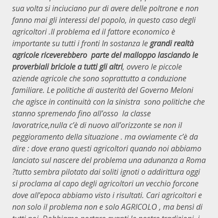
sua volta si inciuciano pur di avere delle poltrone e non
fanno mai gli interessi del popolo, in questo caso degli
agricoltori .Il problema ed il fattore economico è
importante su tutti i fronti In sostanza le
grandi realtà
agricole riceverebbero parte del malloppo lasciando le
proverbiali briciole a tutti gli altri
, ovvero le piccole
aziende agricole che sono soprattutto a conduzione
familiare. Le politiche di austerità del Governo Meloni
che agisce in continuità con la sinistra sono politiche che
stanno spremendo fino all’osso la classe
lavoratrice,nulla c’è di nuovo all’orizzonte se non il
peggioramento della situazione . ma ovviamente c’è da
dire : dove erano questi agricoltori quando noi abbiamo
lanciato sul nascere del problema una adunanza a Roma
?tutto sembra pilotato dai soliti ignoti o addirittura oggi
si proclama al capo degli agricoltori un vecchio forcone
dove all’epoca abbiamo visto i risultati. Cari agricoltori e
non solo il problema non e solo AGRICOLO , ma bensì di