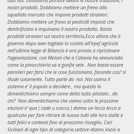
tutti noi. Dobbiamo portare avanti le nostre tradizioni, i
nostri prodotti. Dobbiamo mettere un freno allo
squallido mercato che impone prodotti stranieri.
Dobbiamo mettere un freno ai pesticidi imposti che
denitrificano e inquinano il nostro prodotto. Basta
prodotti stranieri sul nostro territorio,Ecco allora che il
governo dopo aver tagliato lo sconto all’Irpef agricola
nell’ultima legge di Bilancio è ora pronto a ripristinare
l’agevolazione, con Meloni che a Catania ha annunciato
come la pinocchieria va a gonfie vele . Non basta essere
parolieri per farsi che le cose funzionano, facendo cosi’ si
illude solamente. Tutto parte da noi .Noi siamo il
sistema e’ il popolo a decidere , ma questo lo
dimentichiamo sempre come detto tutto pilotato , da
chi? Non dimentichiamo che siamo sotto le prossime
elezioni e’ qua ( cade u sceccu ) danno un lecca lecca a
qualcuno per fare ritirare di nuovo tutti alle loro stalle e
tutti felici e contenti fino al prossimo risveglio. Cari
Siciliani di ogni tipo di categoria,settore diamo inizio a