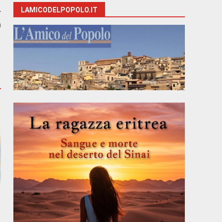
LAMICODELPOPOLO.IT
r
a