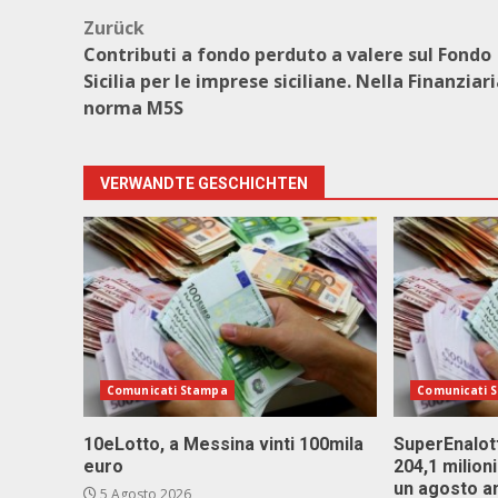
Beitragsnavigation
Zurück
Contributi a fondo perduto a valere sul Fondo
Sicilia per le imprese siciliane. Nella Finanziari
norma M5S
VERWANDTE GESCHICHTEN
Comunicati Stampa
Comunicati 
10eLotto, a Messina vinti 100mila
SuperEnalott
euro
204,1 milion
un agosto a
5 Agosto 2026