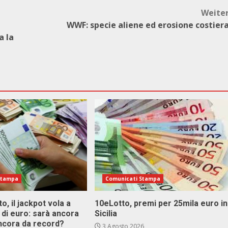
Weite
WWF: specie aliene ed erosione costier
a la
Stampa
Comunicati Stampa
o, il jackpot vola a
10eLotto, premi per 25mila euro in
i di euro: sarà ancora
Sicilia
ncora da record?
3 Agosto 2026