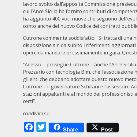
lavoro svolto dall’apposita Commissione presiedut
cui l’Ance Sicilia ha fornito contributi di competenz
ha aggiunto 400 voci nuove che seguono dell’evoluz
conto anche del nuovo Codice dei contratti pubblic
Cutrone commenta soddisfatto: “Si tratta di una not
disposizione sin da subito i riferimenti aggiornati s
opere da mandare prossimamente in gara. Questo 
“Adesso – prosegue Cutrone – anche l’Ance Sicilia
Prezzario con tecnologia Bim, che l’associazione ha 
gli enti che debbano adottare questo nuovo metod
Cutrone – il governatore Schifani e l’assessore 
stazioni appaltanti e al mondo dei professionisti e
certi”.
condividi su:
Facebook
Twitter
Share
Post