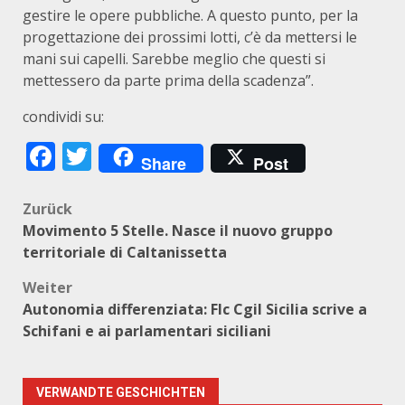
gestire le opere pubbliche. A questo punto, per la
progettazione dei prossimi lotti, c’è da mettersi le
mani sui capelli. Sarebbe meglio che questi si
mettessero da parte prima della scadenza”.
condividi su:
Facebook
Twitter
Share
Post
Beitragsnavigation
Zurück
Movimento 5 Stelle. Nasce il nuovo gruppo
territoriale di Caltanissetta
Weiter
Autonomia differenziata: Flc Cgil Sicilia scrive a
Schifani e ai parlamentari siciliani
VERWANDTE GESCHICHTEN