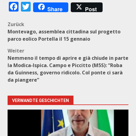
Facebook
Twitter
Share
Post
Beitragsnavigation
Zurück
Montevago, assemblea cittadina sul progetto
parco eolico Portella il 15 gennaio
Weiter
Nemmeno il tempo di aprire e già chiude in parte
la Modica-Ispica. Campo e Piccitto (M5S): “Roba
da Guinness, governo ridicolo. Col ponte ci sarà
da piangere”
VERWANDTE GESCHICHTEN