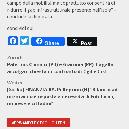
campo della mobilità ma soprattutto consentirà di
ridurre il gap infrastrutturale presente nell’isola” –
conclude la deputata.
condividi su:
Facebook
Twitter
Share
Post
Beitragsnavigation
Zurück
Palermo: Chinnici (Pd) e Giaconia (PP), Lagalla
accolga richiesta di confronto di Cgil e Cisl
Weiter
[Sicilia] FINANZIARIA. Pellegrino (FI) “Bilancio ad
inizio anno è risposta a necessità di Enti locali,
imprese e cittadini”
VERWANDTE GESCHICHTEN