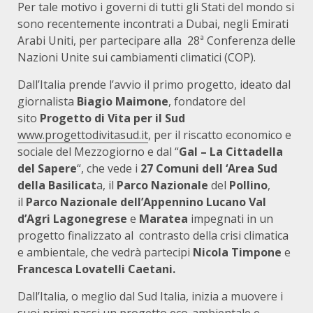
Per tale motivo i governi di tutti gli Stati del mondo si
sono recentemente incontrati a Dubai, negli Emirati
Arabi Uniti, per partecipare alla 28ª Conferenza delle
Nazioni Unite sui cambiamenti climatici (COP).
Dall’Italia prende l’avvio il primo progetto, ideato dal
giornalista
Biagio
Maimone
, fondatore del
sito
Progetto di Vita per il Sud
www.progettodivitasud.it
, per il riscatto economico e
sociale del Mezzogiorno e dal “
Gal – La Cittadella
del Sapere
“, che vede i
27 Comuni dell ‘Area Sud
della Basilicat
a, il
Parco
Nazionale
del
Pollino
,
il
Parco Nazionale dell’Appennino Lucano Val
d’Agri Lagonegrese
e
Maratea
impegnati in un
progetto finalizzato al contrasto della crisi climatica
e ambientale, che vedrà partecipi
Nicola Timpone
e
Francesca Lovatelli Caetani.
Dall’Italia, o meglio dal Sud Italia, inizia a muovere i