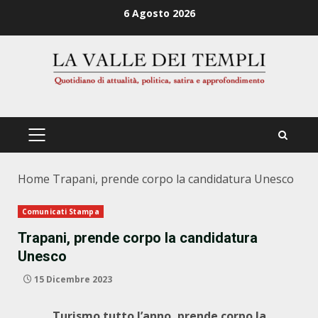
Zum
6 Agosto 2026
Inhalt
springen
PRIMÄRES
MENÜ
Home
Trapani, prende corpo la candidatura Unesco
Comunicati Stampa
Trapani, prende corpo la candidatura
Unesco
15 Dicembre 2023
Turismo tutto l’anno, prende corpo la