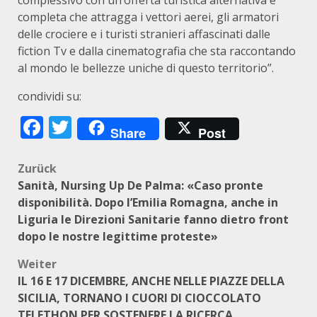
complessivo con un’offerta turistica alternativa e
completa che attragga i vettori aerei, gli armatori
delle crociere e i turisti stranieri affascinati dalle
fiction Tv e dalla cinematografia che sta raccontando
al mondo le bellezze uniche di questo territorio”.
condividi su:
Facebook
Twitter
Share
Post
Beitragsnavigation
Zurück
Sanità, Nursing Up De Palma: «Caso pronte
disponibilità. Dopo l’Emilia Romagna, anche in
Liguria le Direzioni Sanitarie fanno dietro front
dopo le nostre legittime proteste»
Weiter
IL 16 E 17 DICEMBRE, ANCHE NELLE PIAZZE DELLA
SICILIA, TORNANO I CUORI DI CIOCCOLATO
TELETHON PER SOSTENERE LA RICERCA