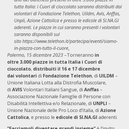
tutta Italia: i Cuori di cioccolato saranno distribuiti dai
volontari di Fondazione Telethon, Uildm, Avis, Anffas,
Unpli, Azione Cattolica e presso le edicole di SI.NA.GI
aderenti. Le piazze in cui saranno presenti i volontari
saranno disponibili sul
sito
https://www.telethon.it/partecipa/eventi/siamo-
in-piazza-con-tutto-il-cuore
.
Palermo, 15 dicembre 2023
–Torneranno
in
oltre
3.000 piazze in tutta Italia i Cuori di
cioccolato
,
distribuiti il 16 e 17 dicembre
dai
volontari
di
Fondazione Telethon
, di
UILDM
–
Unione Italiana Lotta alla Distrofia Muscolare,
di
AVIS
Volontari Italiani Sangue, di
Anffas
–
Associazione Nazionale Famiglie di Persone con
Disabilità Intellettiva e/o Relazionale, di
UNPLI
–
Unione Nazionale delle Pro Loco d’Italia, di
Azione
Cattolica
, e presso le
edicole di SI.NA.GI
aderenti.
“Facciamoli diventare grandi insieme”
è l’invito