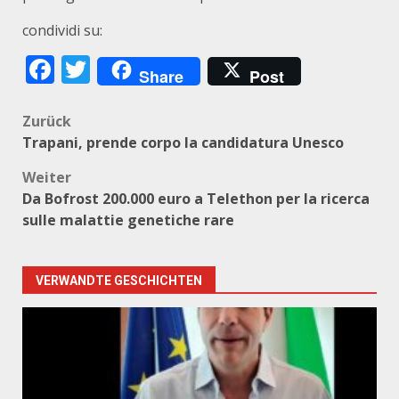
condividi su:
Facebook
Twitter
Share
Post
Beitragsnavigation
Zurück
Trapani, prende corpo la candidatura Unesco
Weiter
Da Bofrost 200.000 euro a Telethon per la ricerca
sulle malattie genetiche rare
VERWANDTE GESCHICHTEN