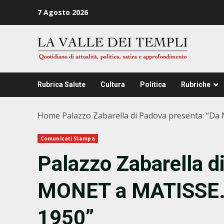
Zum
7 Agosto 2026
Inhalt
springen
Rubrica Salute
Cultura
Politica
Rubriche
Home
Palazzo Zabarella di Padova presenta: “D
Comunicati Stampa
Palazzo Zabarella d
MONET a MATISSE. 
1950”