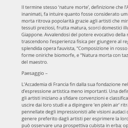
Il termine stesso ‘nature morte’, definizione che l
inanimati, fa intuire quanto fosse considerato umi
morta ritrova popolarità grazie agli artisti che mi
tessuti preziosi, frutta matura, scorci domestici ill
Giappone. Avvalendosi del potere evocativo della
trascendono l’esperienza fisica per giungere al reg
splendida opera fauvista, “Composizione in rosso 
forme oniriche biomorfe, e “Natura morta con tazza
del maestro.
Paesaggio –
L’Accademia di Francia fin dalla sua fondazione ne
d’espressione artistica meno importanti. Una defi
gli artisti iniziano a sfidare convenzioni e classif
uscire dai loro studi e a dipingere ‘en plein air’ r
pennellate degli impressionisti alle visioni audaci d
genere preferito dagli artisti per esprimere la loro
può osservare una prospettiva cubista in erba; oppu