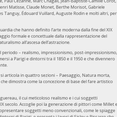
, Paul Cézanne, Marc Chagall, Jean-Baptiste-Camille Corot,
enri Matisse, Claude Monet, Berthe Morisot, Gabriele
 Tanguy, Édouard Vuillard, Auguste Rodin e molti altri, per
rdia che hanno definito l’arte moderna dalla fine del XIX
saggio formale e concettuale dalla rappresentazione del
naturalismo all’ascesa dell’astrazione.
l periodo – realismo, impressionismo, post-impressionismo
si a Parigi e dintorni tra il 1850 e il 1950 e che divennero
nte.
 si articola in quattro sezioni – Paesaggio, Natura morta,
o che dimostra come la concezione di base del fare artistico
uereau, il cui meticoloso realismo e i cui soggetti
XIX secolo. Accoglie poi la generazione di pittori come Millet 
appresentare soggetti meno convenzionali, come le spiagge
ntorni di Parigi, e presenta i lavori di Sisley e Pissarro che