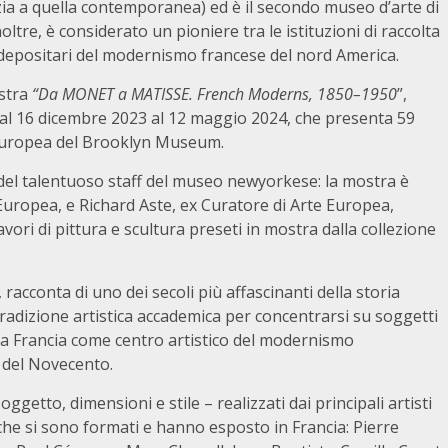
zia a quella contemporanea) ed è il secondo museo d’arte di
oltre, è considerato un pioniere tra le istituzioni di raccolta
 depositari del modernismo francese del nord America.
ostra
“Da MONET a MATISSE. French Moderns, 1850–1950
”,
 dal 16 dicembre 2023 al 12 maggio 2024, che presenta 59
 europea del Brooklyn Museum.
del talentuoso staff del museo newyorkese: la mostra è
Europea, e Richard Aste, ex Curatore di Arte Europea,
ri di pittura e scultura preseti in mostra dalla collezione
, racconta di uno dei secoli più affascinanti della storia
a tradizione artistica accademica per concentrarsi su soggetti
 la Francia come centro artistico del modernismo
à del Novecento.
oggetto, dimensioni e stile – realizzati dai principali artisti
li che si sono formati e hanno esposto in Francia: Pierre