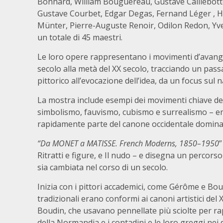
Bonnard, William Bouguereau, Gustave Caillebotte
Gustave Courbet, Edgar Degas, Fernand Léger , H
Münter, Pierre-Auguste Renoir, Odilon Redon, Yves
un totale di 45 maestri.
Le loro opere rappresentano i movimenti d’avangua
secolo alla metà del XX secolo, tracciando un pas
pittorico all’evocazione dell’idea, da un focus sul 
La mostra include esempi dei movimenti chiave de
simbolismo, fauvismo, cubismo e surrealismo – emer
rapidamente parte del canone occidentale domina
“Da MONET a MATISSE. French Moderns, 1850–1950
”
Ritratti e figure, e Il nudo – e disegna un percors
sia cambiata nel corso di un secolo.
Inizia con i pittori accademici, come Gérôme e Boug
tradizionali erano conformi ai canoni artistici del 
Boudin, che usavano pennellate più sciolte per r
della Normandia e i contadini e le loro greggi nei di