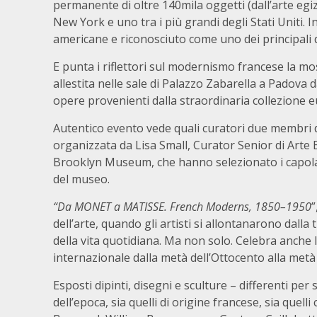
permanente di oltre 140mila oggetti (dall’arte egi
New York e uno tra i più grandi degli Stati Uniti. In
americane e riconosciuto come uno dei principali
E punta i riflettori sul modernismo francese la m
allestita nelle sale di Palazzo Zabarella a Padova
opere provenienti dalla straordinaria collezione
Autentico evento vede quali curatori due membri 
organizzata da Lisa Small, Curator Senior di Arte 
Brooklyn Museum, che hanno selezionato i capolavo
del museo.
“Da MONET a MATISSE. French Moderns, 1850–1950
”
dell’arte, quando gli artisti si allontanarono dall
della vita quotidiana. Ma non solo. Celebra anche
internazionale dalla metà dell’Ottocento alla met
Esposti dipinti, disegni e sculture – differenti per s
dell’epoca, sia quelli di origine francese, sia quel