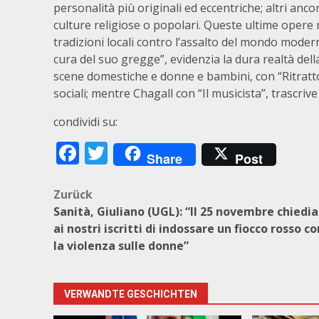
personalità più originali ed eccentriche; altri anco
culture religiose o popolari. Queste ultime opere 
tradizioni locali contro l’assalto del mondo moder
cura del suo gregge”, evidenzia la dura realtà dell
scene domestiche e donne e bambini, con “Ritratto 
sociali; mentre Chagall con “Il musicista”, trascrive 
condividi su:
Facebook
Twitter
Share
Post
Beitragsnavigation
Zurück
Sanità, Giuliano (UGL): “Il 25 novembre chied
ai nostri iscritti di indossare un fiocco rosso c
la violenza sulle donne”
VERWANDTE GESCHICHTEN