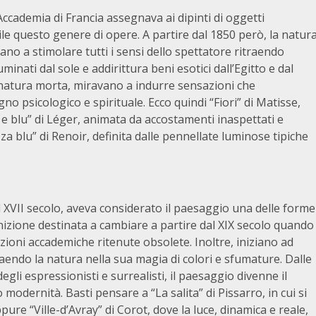
’Accademia di Francia assegnava ai dipinti di oggetti
le questo genere di opere. A partire dal 1850 però, la natur
rano a stimolare tutti i sensi dello spettatore ritraendo
uminati dal sole e addirittura beni esotici dall’Egitto e dal
 natura morta, miravano a indurre sensazioni che
no psicologico e spirituale. Ecco quindi “Fiori” di Matisse,
e blu” di Léger, animata da accostamenti inaspettati e
 blu” di Renoir, definita dalle pennellate luminose tipiche
l XVII secolo, aveva considerato il paesaggio una delle forme
nizione destinata a cambiare a partire dal XIX secolo quando
icazioni accademiche ritenute obsolete. Inoltre, iniziano ad
itraendo la natura nella sua magia di colori e sfumature. Dalle
egli espressionisti e surrealisti, il paesaggio divenne il
 modernità. Basti pensare a “La salita” di Pissarro, in cui si
re “Ville-d’Avray” di Corot, dove la luce, dinamica e reale,