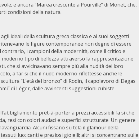
ole; e ancora “Marea crescente a Pourville” di Monet, che,
rti condizioni della natura.
li ideali della scultura greca classica e ai suoi soggetti
ori ritenevano le figure contemporanee non degne di essere
contrario, i campioni della modernità, come il critico e
 moderno tipo di bellezza attraverso la rappresentazione
isti, che si avvicinavano sempre più alla nudità dei loro
olo, a far sì che il nudo moderno riflettesse anche le
 scultura “L’età del bronzo” di Rodin, il capolavoro di Degas
mi” di Léger, dalle avvincenti suggestioni cubiste.
ell’abbigliamento prêt-à-porter a prezzi accessibili fa sì che
a moda, resi con colori audaci e superfici strutturate. Un genere
avanguardia. Alcuni fissano su tela il glamour della
ssuti luccicanti e preziosi gioielli; altri si concentrano sulle