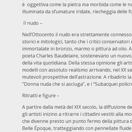
è oggettiva come la pietra ma morbida come le nuv
illuminata da sfumature iridate, riecheggia delle fo
Il nudo –
Nell’Ottocento il nudo era strettamente connesso ag
storici e mitologici, tanto che i critici conservat
immortalate in bronzo, marmo o pittura ad olio. Al 
poeta Charles Baudelaire, sostenevano un nuovo,
della vita quotidiana. Della stessa opinione gli art
modelli con assoluto realismo arrivando, nel XX sec
mutevoli prospettive dell’astrazione. A ribadirlo la
“Donna nuda che si asciuga”, e i “Subacquei policro
Ritratti e figure –
A partire dalla metà del XIX secolo, la diffusione d
gli artisti inizino a ritrarre i cittadini vestiti all
che divenne presto un punto fermo della pittura d’
Belle Époque, tratteggiando con pennellate fluide te