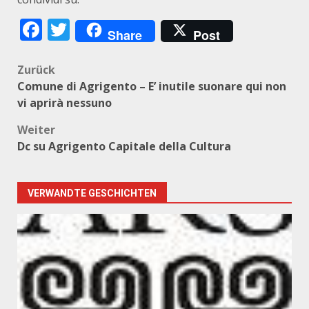
Facebook
Twitter
Share
Post
Beitragsnavigation
Zurück
Comune di Agrigento – E’ inutile suonare qui non
vi aprirà nessuno
Weiter
Dc su Agrigento Capitale della Cultura
VERWANDTE GESCHICHTEN