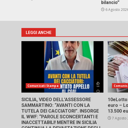
bilancio”
6 Agosto 202
LEGGI ANCHE
Comunicati Stampa
Comunic
SICILIA, VIDEO DELL’ASSESSORE
10eLotto: 
SAMMARTINO: “AVANTI CON LA
euro – Lo
TUTELA DEI CACCIATORI”. INSORGE
13.500 e
IL WWF: “PAROLE SCONCERTANTI E
7 Agosto
INACCETTABILI! MENTRE IN SICILIA