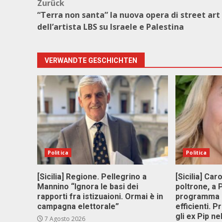
Beitragsnavigation
Zurück
“Terra non santa” la nuova opera di street art
dell’artista LBS su Israele e Palestina
VERWANDTE GESCHICHTEN
Politica
Politica
[Sicilia] Regione. Pellegrino a
[Sicilia] Car
Mannino “Ignora le basi dei
poltrone, a
rapporti fra istizuaioni. Ormai è in
programma p
campagna elettorale”
efficienti. P
gli ex Pip ne
7 Agosto 2026