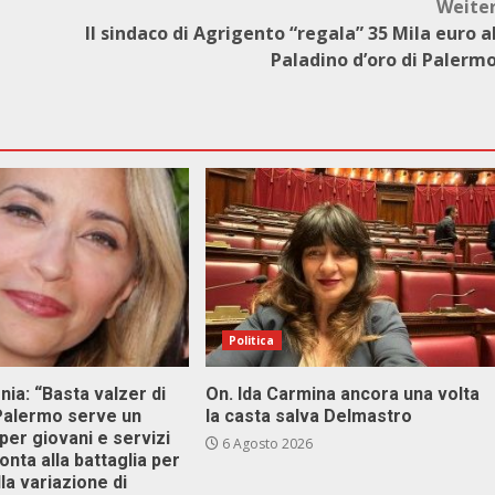
Weite
Il sindaco di Agrigento “regala” 35 Mila euro a
Paladino d’oro di Palerm
Politica
onia: “Basta valzer di
On. Ida Carmina ancora una volta
 Palermo serve un
la casta salva Delmastro
er giovani e servizi
6 Agosto 2026
ronta alla battaglia per
lla variazione di