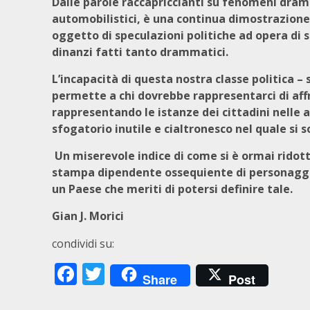
Dalle parole raccapriccianti su fenomeni dram
automobilistici, è una continua dimostrazione 
oggetto di speculazioni politiche ad opera di 
dinanzi fatti tanto drammatici.
L’incapacità di questa nostra classe politica – 
permette a chi dovrebbe rappresentarci di aff
rappresentando le istanze dei cittadini nelle a
sfogatorio inutile e cialtronesco nel quale si s
Un miserevole indice di come si è ormai ridotta
stampa dipendente ossequiente di personaggi 
un Paese che meriti di potersi definire tale.
Gian J. Morici
condividi su:
Facebook
Twitter
Share
Post