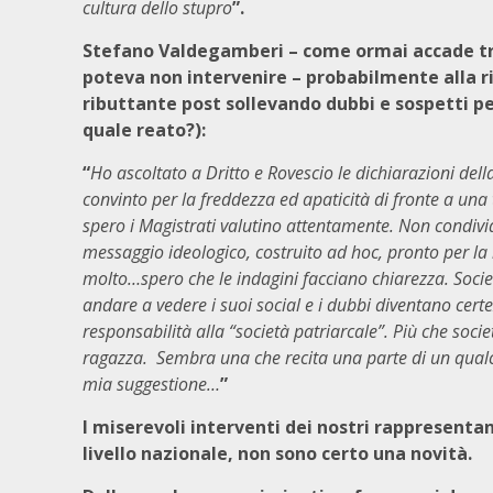
cultura dello stupro
”.
Stefano Valdegamberi – come ormai accade tr
poteva non intervenire – probabilmente alla ri
ributtante post sollevando dubbi e sospetti pe
quale reato?):
“
Ho ascoltato a Dritto e Rovescio le dichiarazioni del
convinto per la freddezza ed apaticità di fronte a un
spero i Magistrati valutino attentamente. Non condivi
messaggio ideologico, costruito ad hoc, pronto per la r
molto…spero che le indagini facciano chiarezza. Societ
andare a vedere i suoi social e i dubbi diventano certez
responsabilità alla “società patriarcale”. Più che soc
ragazza. Sembra una che recita una parte di un qualco
mia suggestione…
”
I miserevoli interventi dei nostri rappresentan
livello nazionale, non sono certo una novità.