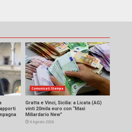
Comunicati Stampa
a
Gratta e Vinci, Sicilia: a Licata (AG)
rapporti
vinti 20mila euro con “Maxi
campagna
Miliardario New”
6 Agosto 2026