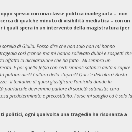
oppo spesso con una classe politica inadeguata – non
cerca di qualche minuto di visibilità mediatica – con un
r i quali spera in un intervento della magistratura (per
la sorella di Giulia. Posso dire che non solo non mi hanno
a tragedia così grande ma mi hanno sollevato dubbi e sospetti che
do affatto la dichiarazione che ha fatto. Mi sembra un
ecita. E poi quella felpa con certi simboli satanici aiuta a capire
à patriarcale?? Cultura dello stupro?? Qui c’è dell’altro? Basta
ze. Il tentativo di quasi giustificare l’omicida dando la
ietà patriarcale dovremmo parlare di società satanista, cara
sa predeterminato e precostituito. Forse mi sbaglio ed è solo l
ti politici, ogni qualvolta una tragedia ha risonanza a