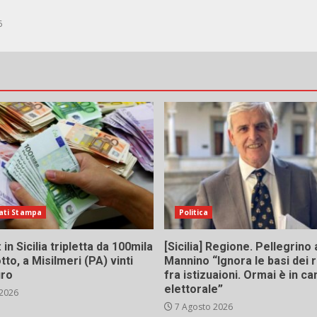
6
ati Stampa
Politica
in Sicilia tripletta da 100mila
[Sicilia] Regione. Pellegrino 
tto, a Misilmeri (PA) vinti
Mannino “Ignora le basi dei 
uro
fra istizuaioni. Ormai è in 
elettorale”
 2026
7 Agosto 2026