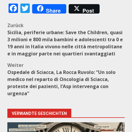
Facebook
Twitter
Share
Post
Beitragsnavigation
Zurück
Sicilia, periferie urbane: Save the Children, quasi
3 milioni e 800 mila bambini e adolescenti tra 0 e
19 anni in Italia vivono nelle città metropolitane
e in maggior parte nei quartieri svantaggiati
Weiter
Ospedale di Sciacca, La Rocca Ruvolo: “Un solo
medico nel reparto di Oncologia di Sciacca,
proteste dei pazienti, l’Asp intervenga con
urgenza”
VERWANDTE GESCHICHTEN