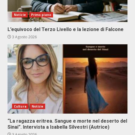
Notizie
Primo piano
L’equivoco del Terzo Livello e la lezione di Falcone
3 Agosto 2026
Cultura
Notizie
“La ragazza eritrea. Sangue e morte nel deserto del
Sinai”. Intervista a Isabella Silvestri (Autrice)
3 Agosto 2026