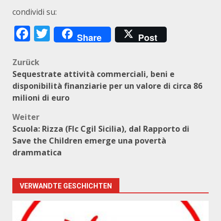
condividi su:
Facebook
Twitter
Share
Post
Beitragsnavigation
Zurück
Sequestrate attività commerciali, beni e
disponibilità finanziarie per un valore di circa 86
milioni di euro
Weiter
Scuola: Rizza (Flc Cgil Sicilia), dal Rapporto di
Save the Children emerge una povertà
drammatica
VERWANDTE GESCHICHTEN