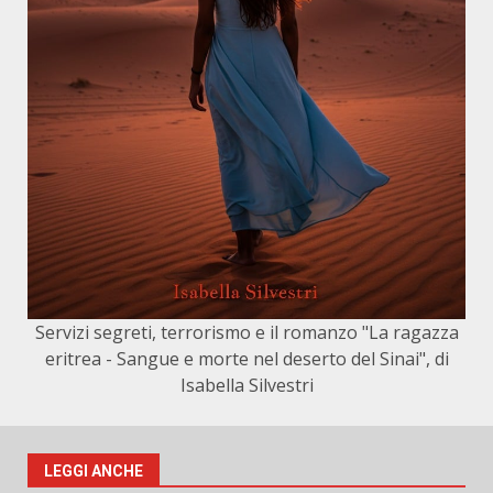
Servizi segreti, terrorismo e il romanzo "La ragazza
eritrea - Sangue e morte nel deserto del Sinai", di
Isabella Silvestri
LEGGI ANCHE