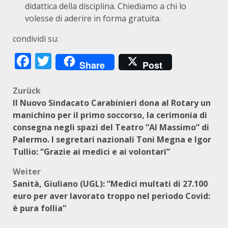
didattica della disciplina. Chiediamo a chi lo
volesse di aderire in forma gratuita.
condividi su:
Facebook
Twitter
Share
Post
Beitragsnavigation
Zurück
Il Nuovo Sindacato Carabinieri dona al Rotary un
manichino per il primo soccorso, la cerimonia di
consegna negli spazi del Teatro “Al Massimo” di
Palermo. I segretari nazionali Toni Megna e Igor
Tullio: “Grazie ai medici e ai volontari”
Weiter
Sanità, Giuliano (UGL): “Medici multati di 27.100
euro per aver lavorato troppo nel periodo Covid:
è pura follia”