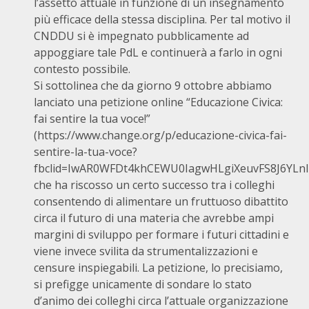
l’assetto attuale in funzione di un insegnamento
più efficace della stessa disciplina. Per tal motivo il
CNDDU si è impegnato pubblicamente ad
appoggiare tale PdL e continuerà a farlo in ogni
contesto possibile.
Si sottolinea che da giorno 9 ottobre abbiamo
lanciato una petizione online “Educazione Civica:
fai sentire la tua voce!”
(
https://www.change.org/p/educazione-civica-fai-
sentire-la-tua-voce?
fbclid=IwAR0WFDt4khCEWU0IagwHLgiXeuvFS8J6Y
che ha riscosso un certo successo tra i colleghi
consentendo di alimentare un fruttuoso dibattito
circa il futuro di una materia che avrebbe ampi
margini di sviluppo per formare i futuri cittadini e
viene invece svilita da strumentalizzazioni e
censure inspiegabili. La petizione, lo precisiamo,
si prefigge unicamente di sondare lo stato
d’animo dei colleghi circa l’attuale organizzazione