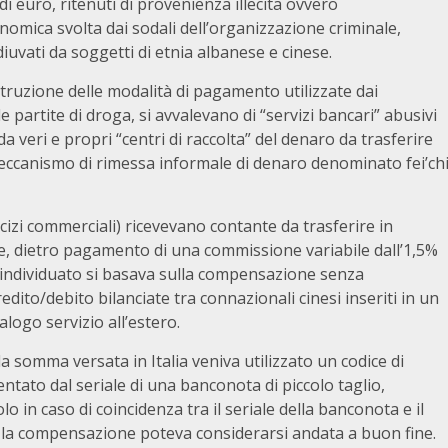
 di euro, ritenuti di provenienza illecita ovvero
onomica svolta dai sodali dell’organizzazione criminale,
iuvati da soggetti di etnia albanese e cinese.
costruzione delle modalità di pagamento utilizzate dai
lle partite di droga, si avvalevano di “servizi bancari” abusivi
a veri e propri “centri di raccolta” del denaro da trasferire
meccanismo di rimessa informale di denaro denominato fei’ch
sercizi commerciali) ricevevano contante da trasferire in
e, dietro pagamento di una commissione variabile dall’1,5%
 individuato si basava sulla compensazione senza
redito/debito bilanciate tra connazionali cinesi inseriti in un
logo servizio all’estero.
a somma versata in Italia veniva utilizzato un codice di
tato dal seriale di una banconota di piccolo taglio,
o in caso di coincidenza tra il seriale della banconota e il
, la compensazione poteva considerarsi andata a buon fine.