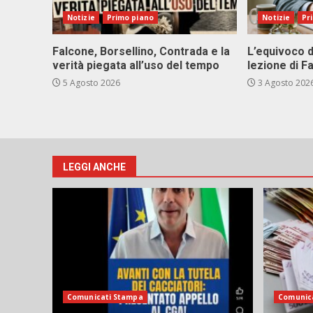
Notizie
Primo piano
Notizie
Pr
Falcone, Borsellino, Contrada e la
L’equivoco d
verità piegata all’uso del tempo
lezione di F
5 Agosto 2026
3 Agosto 202
LEGGI ANCHE
Comunicati Stampa
Comunic