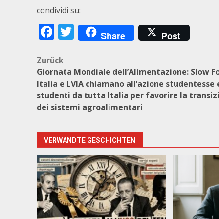
condividi su:
Facebook
Twitter
Share
Post
Beitragsnavigation
Zurück
Giornata Mondiale dell’Alimentazione: Slow F
Italia e LVIA chiamano all’azione studentesse 
studenti da tutta Italia per favorire la transiz
dei sistemi agroalimentari
VERWANDTE GESCHICHTEN