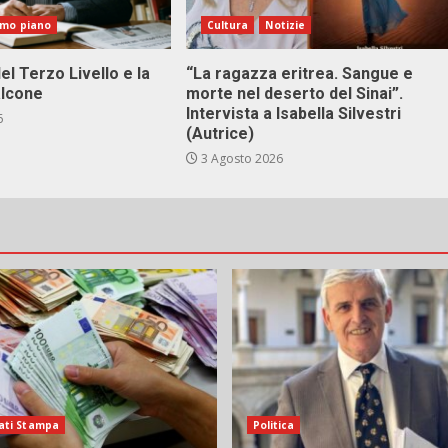
imo piano
Cultura
Notizie
el Terzo Livello e la
“La ragazza eritrea. Sangue e
alcone
morte nel deserto del Sinai”.
Intervista a Isabella Silvestri
6
(Autrice)
3 Agosto 2026
ati Stampa
Politica