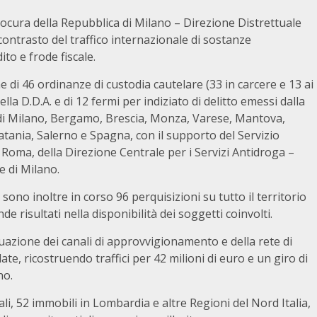
rocura della Repubblica di Milano – Direzione Distrettuale
ntrasto del traffico internazionale di sostanze
ito e frode fiscale.
 di 46 ordinanze di custodia cautelare (33 in carcere e 13 ai
lla D.D.A. e di 12 fermi per indiziato di delitto emessi dalla
 di Milano, Bergamo, Brescia, Monza, Varese, Mantova,
tania, Salerno e Spagna, con il supporto del Servizio
 Roma, della Direzione Centrale per i Servizi Antidroga –
e di Milano.
 sono inoltre in corso 96 perquisizioni su tutto il territorio
e risultati nella disponibilità dei soggetti coinvolti.
duazione dei canali di approvvigionamento e della rete di
te, ricostruendo traffici per 42 milioni di euro e un giro di
no.
li, 52 immobili in Lombardia e altre Regioni del Nord Italia,