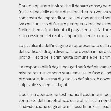
È stato appurato inoltre che il denaro consegnato d
(nell’ordine delle decine di milioni di euro) veniv
composta da imprenditori italiani operanti nel setto
Iva con l’utilizzo di fatture per operazioni inesist
Nello schema fraudolento il pagamento di fatture p
retrocessione dei relativi importi in denaro contan
La peculiarità dell’indagine è rappresentata dall
del traffico di droga diventa la provvista in nero 
profitti illeciti della criminalità comune e della cri
La responsabilità degli indagati sarà definitivame
misure restrittive sono state emesse in fase di inda
probatorie, in attesa di giudizio definitivo, è dov
colpevolezza degli indagati.
L’odierna operazione testimonia il costante impegn
contrasto del narcotraffico, dei traffici illeciti no
l’individuazione degli enormi flussi finanziari ricic