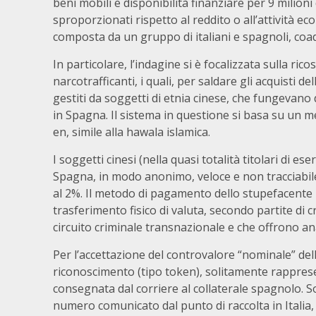
beni mobili e disponibilità finanziare per 9 milioni
sproporzionati rispetto al reddito o all’attività ec
composta da un gruppo di italiani e spagnoli, coad
In particolare, l’indagine si è focalizzata sulla ri
narcotrafficanti, i quali, per saldare gli acquisti de
gestiti da soggetti di etnia cinese, che fungevano d
in Spagna. Il sistema in questione si basa su un 
en, simile alla hawala islamica.
I soggetti cinesi (nella quasi totalità titolari di e
Spagna, in modo anonimo, veloce e non tracciabil
al 2%. Il metodo di pagamento dello stupefacente
trasferimento fisico di valuta, secondo partite di c
circuito criminale transnazionale e che offrono ana
Per l’accettazione del controvalore “nominale” dell
riconoscimento (tipo token), solitamente rappresen
consegnata dal corriere al collaterale spagnolo. Sol
numero comunicato dal punto di raccolta in Italia