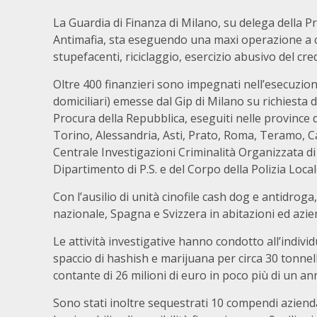
La Guardia di Finanza di Milano, su delega della P
Antimafia, sta eseguendo una maxi operazione a co
stupefacenti, riciclaggio, esercizio abusivo del cred
Oltre 400 finanzieri sono impegnati nell’esecuzione
domiciliari) emesse dal Gip di Milano su richiesta de
Procura della Repubblica, eseguiti nelle province
Torino, Alessandria, Asti, Prato, Roma, Teramo, Ca
Centrale Investigazioni Criminalità Organizzata di
Dipartimento di P.S. e del Corpo della Polizia Local
Con l’ausilio di unità cinofile cash dog e antidroga,
nazionale, Spagna e Svizzera in abitazioni ed aziend
Le attività investigative hanno condotto all’indivi
spaccio di hashish e marijuana per circa 30 tonnella
contante di 26 milioni di euro in poco più di un an
Sono stati inoltre sequestrati 10 compendi azienda