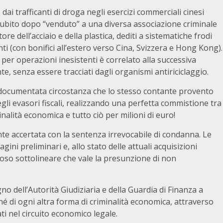
ai trafficanti di droga negli esercizi commerciali cinesi
a subito dopo “venduto” a una diversa associazione criminale
re dell’acciaio e della plastica, dediti a sistematiche frodi
enti (con bonifici all’estero verso Cina, Svizzera e Hong Kong).
er operazioni inesistenti è correlato alla successiva
te, senza essere tracciati dagli organismi antiriciclaggio.
a documentata circostanza che lo stesso contante provento
degli evasori fiscali, realizzando una perfetta commistione tra
minalità economica e tutto ciò per milioni di euro!
nte accertata con la sentenza irrevocabile di condanna. Le
gini preliminari e, allo stato delle attuali acquisizioni
eroso sottolineare che vale la presunzione di non
o dell’Autorità Giudiziaria e della Guardia di Finanza a
nché di ogni altra forma di criminalità economica, attraverso
lati nel circuito economico legale.