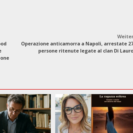
Weite
ood
Operazione anticamorra a Napoli, arrestate 2
e
persone ritenute legate al clan Di Laur
ione