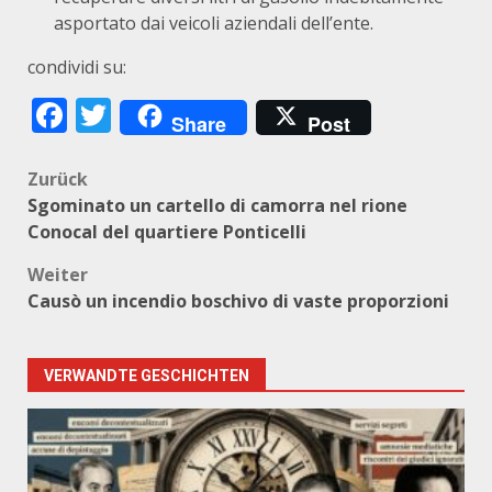
asportato dai veicoli aziendali dell’ente.
condividi su:
Facebook
Twitter
Share
Post
Beitragsnavigation
Zurück
Sgominato un cartello di camorra nel rione
Conocal del quartiere Ponticelli
Weiter
Causò un incendio boschivo di vaste proporzioni
VERWANDTE GESCHICHTEN