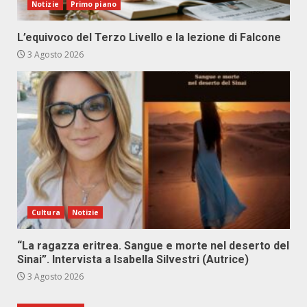
Notizie
Primo piano
L’equivoco del Terzo Livello e la lezione di Falcone
3 Agosto 2026
Cultura
Notizie
“La ragazza eritrea. Sangue e morte nel deserto del
Sinai”. Intervista a Isabella Silvestri (Autrice)
3 Agosto 2026