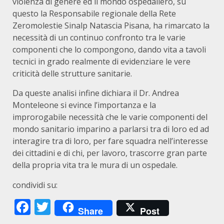
violenza di genere ed il mondo ospedaliero, su
questo la Responsabile regionale della Rete
Zeromolestie Sinalp Natascia Pisana, ha rimarcato la
necessità di un continuo confronto tra le varie
componenti che lo compongono, dando vita a tavoli
tecnici in grado realmente di evidenziare le vere
criticità delle strutture sanitarie.
Da queste analisi infine dichiara il Dr. Andrea
Monteleone si evince l’importanza e la
improrogabile necessità che le varie componenti del
mondo sanitario imparino a parlarsi tra di loro ed ad
interagire tra di loro, per fare squadra nell’interesse
dei cittadini e di chi, per lavoro, trascorre gran parte
della propria vita tra le mura di un ospedale.
condividi su:
Facebook
Twitter
Share
Post