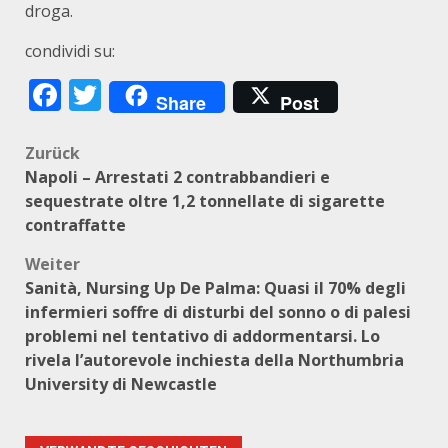
droga.
condividi su:
Facebook
Twitter
Share
Post
Beitragsnavigation
Zurück
Napoli – Arrestati 2 contrabbandieri e
sequestrate oltre 1,2 tonnellate di sigarette
contraffatte
Weiter
Sanità, Nursing Up De Palma: Quasi il 70% degli
infermieri soffre di disturbi del sonno o di palesi
problemi nel tentativo di addormentarsi. Lo
rivela l’autorevole inchiesta della Northumbria
University di Newcastle