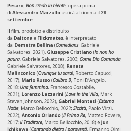
Pesaro
,
Non credo in niente
, opera prima
di
Alessandro Marzullo
uscirà al cinema il
28
settembre
.
Il film, prodotto e distribuito
da
Daitona
e
Flickmates
, è interpretato
da:
Demetra Bellina
(
Comedians
, Gabriele
Salvatores, 2021),
Giuseppe Cristiano
(
Io non ho
paura
, Gabriele Salvatores, 2003;
Come Dio Comanda
,
Gabriele Salvatores, 2008),
Renata
Malinconico
(
Ovunque tu sara
i, Roberto Capucci,
2017),
Mario Russo
(
Calibro 9
, Toni D’Angelo,
2018;
Una femmina
,
Francesco Costabile,
2021),
Lorenzo Lazzarini
(
Love in the Villa
, Mark
Steven Johnson, 2022),
Gabriel Montesi
(
Esterno
Notte
, Marco Bellocchio, 2022;
Siccità
, Paolo Virzì,
2022),
Antonio Orlando
(
Il Primo Re
, Matteo Rovere,
2017;
Il Traditore
, Marco Bellocchio, 2018) e
Jun
Ichikawa
(
Cantando dietro i paraventi
, Ermanno Olmi,