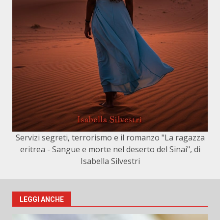
Servizi segreti, terrorismo e il romanzo "La ragazza
eritrea - Sangue e morte nel deserto del Sinai", di
Isabella Silvestri
LEGGI ANCHE