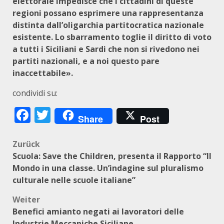
elettorale impedisce che i cittadini di queste
regioni possano esprimere una rappresentanza
distinta dall’oligarchia partitocratica nazionale
esistente. Lo sbarramento toglie il diritto di voto
a tutti i Siciliani e Sardi che non si rivedono nei
partiti nazionali, e a noi questo pare
inaccettabile».
condividi su:
Facebook
Twitter
Share
Post
Beitragsnavigation
Zurück
Scuola: Save the Children, presenta il Rapporto “Il
Mondo in una classe. Un’indagine sul pluralismo
culturale nelle scuole italiane”
Weiter
Benefici amianto negati ai lavoratori delle
Industrie Meccaniche Siciliane