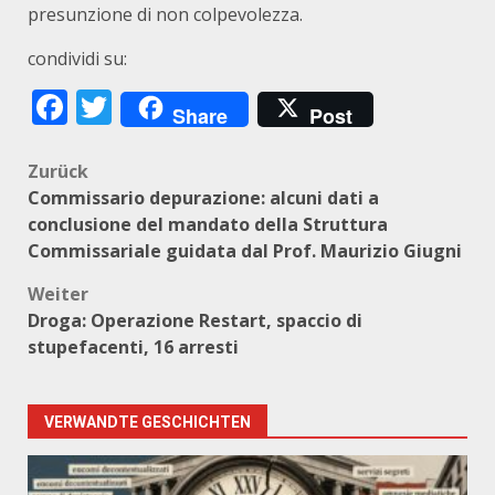
presunzione di non colpevolezza.
condividi su:
Facebook
Twitter
Share
Post
Beitragsnavigation
Zurück
Commissario depurazione: alcuni dati a
conclusione del mandato della Struttura
Commissariale guidata dal Prof. Maurizio Giugni
Weiter
Droga: Operazione Restart, spaccio di
stupefacenti, 16 arresti
VERWANDTE GESCHICHTEN