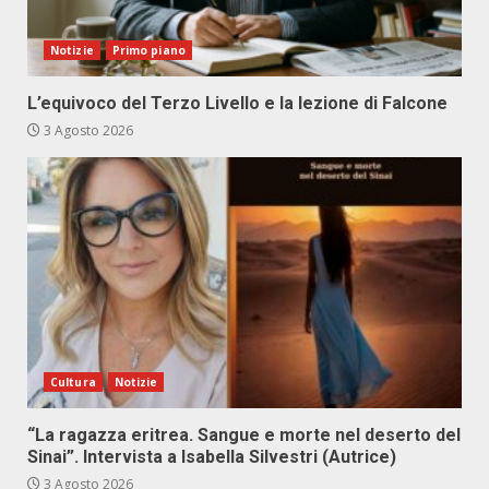
Notizie
Primo piano
L’equivoco del Terzo Livello e la lezione di Falcone
3 Agosto 2026
Cultura
Notizie
“La ragazza eritrea. Sangue e morte nel deserto del
Sinai”. Intervista a Isabella Silvestri (Autrice)
3 Agosto 2026