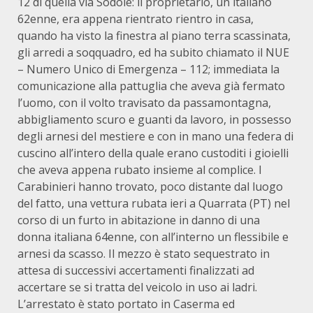
12 di quella via Sodole: il proprietario, un italiano
62enne, era appena rientrato rientro in casa,
quando ha visto la finestra al piano terra scassinata,
gli arredi a soqquadro, ed ha subito chiamato il NUE
– Numero Unico di Emergenza – 112; immediata la
comunicazione alla pattuglia che aveva già fermato
l’uomo, con il volto travisato da passamontagna,
abbigliamento scuro e guanti da lavoro, in possesso
degli arnesi del mestiere e con in mano una federa di
cuscino all’intero della quale erano custoditi i gioielli
che aveva appena rubato insieme al complice. I
Carabinieri hanno trovato, poco distante dal luogo
del fatto, una vettura rubata ieri a Quarrata (PT) nel
corso di un furto in abitazione in danno di una
donna italiana 64enne, con all’interno un flessibile e
arnesi da scasso. Il mezzo è stato sequestrato in
attesa di successivi accertamenti finalizzati ad
accertare se si tratta del veicolo in uso ai ladri.
L’arrestato è stato portato in Caserma ed