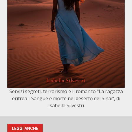
Servizi segreti, terrorismo e il romanzo "La ragazza
eritrea - Sangue e morte nel deserto del Sinai", di
Isabella Silvestri
LEGGI ANCHE