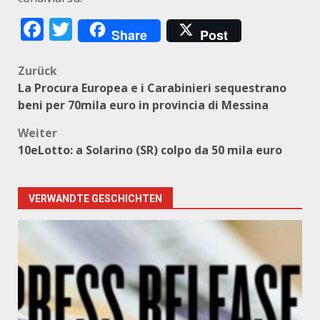
Facebook
Twitter
Share
Post
Beitragsnavigation
Zurück
La Procura Europea e i Carabinieri sequestrano
beni per 70mila euro in provincia di Messina
Weiter
10eLotto: a Solarino (SR) colpo da 50 mila euro
VERWANDTE GESCHICHTEN