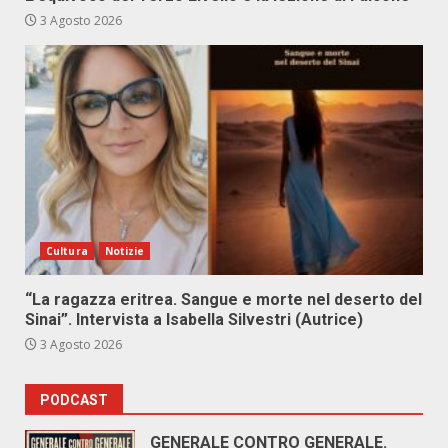
3 Agosto 2026
Cultura
Notizie
“La ragazza eritrea. Sangue e morte nel deserto del
Sinai”. Intervista a Isabella Silvestri (Autrice)
3 Agosto 2026
PODCAST
GENERALE CONTRO GENERALE.