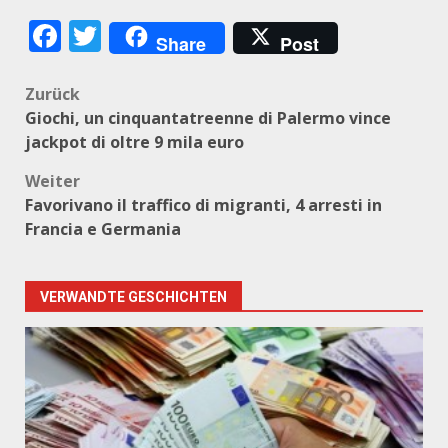
Facebook
Twitter
Share
Post
Beitragsnavigation
Zurück
Giochi, un cinquantatreenne di Palermo vince
jackpot di oltre 9 mila euro
Weiter
Favorivano il traffico di migranti, 4 arresti in
Francia e Germania
VERWANDTE GESCHICHTEN