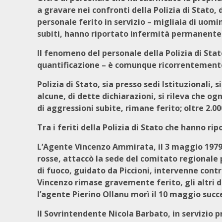
a gravare nei confronti della Polizia di Stato, 
personale ferito in servizio – migliaia di uomin
subiti, hanno riportato infermità permanente 
Il fenomeno del personale della Polizia di Stato f
quantificazione – è comunque ricorrentemente 
Polizia di Stato, sia presso sedi Istituzionali,
alcune, di dette dichiarazioni, si rileva che og
di aggressioni subite, rimane ferito; oltre 2.00
Tra i feriti della Polizia di Stato che hanno ri
L’Agente Vincenzo Ammirata, il 3 maggio 197
rosse, attaccò la sede del comitato regionale p
di fuoco, guidato da Piccioni, intervenne contr
Vincenzo rimase gravemente ferito, gli altri 
l’agente Pierino Ollanu morì il 10 maggio succe
Il Sovrintendente Nicola Barbato, in servizio