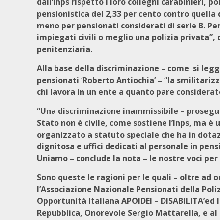
dall’Inps rispetto i loro colleghi carabinieri, p
pensionistica del 2,33 per cento contro quella d
meno per pensionati considerati di serie B. Per 
impiegati civili o meglio una polizia privata”
penitenziaria.
Alla base della discriminazione – come si legg
pensionati ‘Roberto Antiochia’ – “la smilitariz
chi lavora in un ente a quanto pare considerat
“Una discriminazione inammissibile – prosegue 
Stato non è civile, come sostiene l’Inps, ma è
organizzato a statuto speciale che ha in dota
dignitosa e uffici dedicati al personale in pens
Uniamo – conclude la nota – le nostre voci per 
Sono queste le ragioni per le quali – oltre ad
l’Associazione Nazionale Pensionati
della Poli
Opportunità Italiana APOIDEI – DISABILITA’ed I
Repubblica, Onorevole Sergio Mattarella, e al