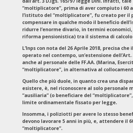
dall’art. 3 D.lgs. 165/97 legge Dini. Infatti, tal
“moltiplicatore”, prima di aver compiuto i 60 a
l’istituto del “moltiplicatore”, fu creato per il 
compensare in qualche modo il beneficio dell’isti
ridurre l’enorme divario, in termini economici,
riforma pensionistica) tra il sistema di calcolo
L’Inps con nota del 26 Aprile 2018, precisa che
operato nel contempo, un’estensione dell’Art. 
anche al personale delle FF.AA. (Marina, Eserc
“moltiplicatore”, in alternativa al collocamento
Quello che più duole, in quanto crea una disp
esistere, è, nel riconoscere al solo personale m
“ausiliaria” (o beneficiare del “moltiplicatore
limite ordinamentale fissato per legge.
Insomma, i poliziotti per avere lo stesso benef
devono lavorare 5 anni in più, e, attendere il 
“moltiplicatore”.