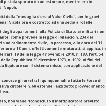
 di pistola sparato da un estorsore, mentre era in
di Napoli.
i della “medaglia d’oro al Valor Civile”, per le gravi
iena; Nicola ora è costretto ad una sedia a rotelle.
 degli appartenenti alla Polizia di Stato ai militari non
nte, come prevede la legge di bilancio n. 234 del
zia ad ordinamento civile, in possesso, alla data del 31
eriore a 18 anni, effettivamente maturati, si applica, in
dell’art. 19 della legge 4 novembre 2010, n. 183, l’art. 54
 della Repubblica 29 dicembre 1973, n. 1092, ai fini del
da liquidare con il sistema misto, con applicazione del
riconosce gli arretrati quinquennali a tutte le Forze di
ssiva circolare n. 68 estende l’anzidetto provvedimento
clusa.
tato, non viene riconosciuto il Moltiplicatore previsto