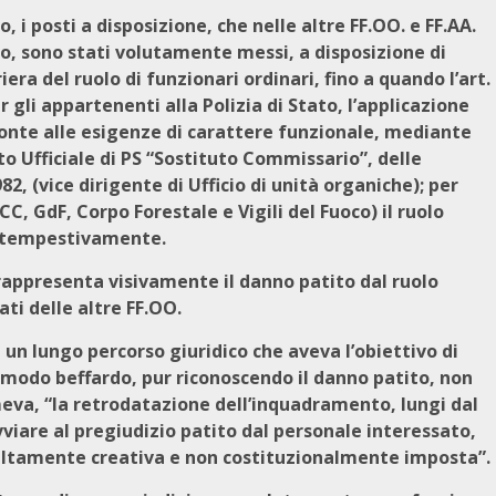
, i posti a disposizione, che nelle altre FF.OO. e FF.AA.
to, sono stati volutamente messi, a disposizione di
riera del ruolo di funzionari ordinari, fino a quando l’art.
 gli appartenenti alla Polizia di Stato, l’applicazione
fronte alle esigenze di carattere funzionale, mediante
uto Ufficiale di PS “Sostituto Commissario”, delle
982, (vice dirigente di Ufficio di unità organiche); per
 (CC, GdF, Corpo Forestale e Vigili del Fuoco) il ruolo
to tempestivamente.
e rappresenta visivamente il danno patito dal ruolo
ati delle altre FF.OO.
i un lungo percorso giuridico che aveva l’obiettivo di
n modo beffardo, pur riconoscendo il danno patito, non
imeva, “la retrodatazione dell’inquadramento, lungi dal
ovviare al pregiudizio patito dal personale interessato,
 altamente creativa e non costituzionalmente imposta”.