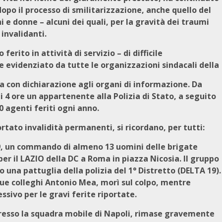
dopo il processo di smilitarizzazione, anche quello del
i e donne – alcuni dei quali, per la gravità dei traumi
invalidanti.
erito in attività di servizio – di difficile
evidenziato da tutte le organizzazioni sindacali della
 sia con dichiarazione agli organi di informazione. Da
ni 4 ore un appartenente alla Polizia di Stato, a seguito
0 agenti feriti ogni anno.
portato invalidità permanenti, si ricordano, per tutti:
9, un commando di almeno 13 uomini delle brigate
er il LAZIO della DC a Roma in piazza Nicosia. Il gruppo
o una pattuglia della polizia del 1° Distretto (DELTA 19).
due colleghi Antonio Mea, morì sul colpo, mentre
ssivo per le gravi ferite riportate.
 presso la squadra mobile di Napoli, rimase gravemente