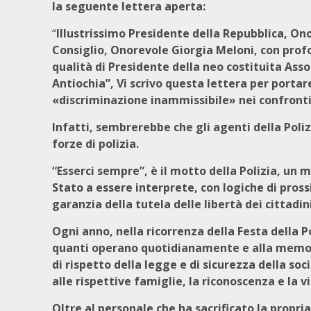
la seguente lettera aperta:
“
Illustrissimo Presidente della Repubblica, On
Consiglio, Onorevole Giorgia Meloni, con pro
qualità di Presidente della neo costituita Asso
Antiochia”, Vi scrivo questa lettera per porta
«discriminazione inammissibile» nei confronti 
Infatti, sembrerebbe che gli agenti della Poliz
forze di polizia.
“Esserci sempre”, è il motto della Polizia, un 
Stato a essere interprete, con logiche di pross
garanzia della tutela delle libertà dei cittadini
Ogni anno, nella ricorrenza della Festa della Po
quanti operano quotidianamente e alla memoria
di rispetto della legge e di sicurezza della so
alle rispettive famiglie, la riconoscenza e la 
Oltre al personale che ha sacrificato la propr