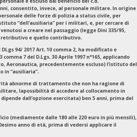
e personale è escluso dal beneficio del c.d.
nni, consentito, invece, al personale militare. In origine
personale delle forze di polizia a status civile, per
tuto “dell’ausiliaria” per i militari, e, per cercare di
 venutosi a creare nel passaggio (legge Dini 335/95,
 retributivo e quello contributivo.
 il DLgs 94/ 2017 Art. 10 comma 2, ha modificato e
3 comma 7 del D.Lgs. 30 Aprile 1997 n°165, applicando
ito, Aeronautica, precedentemente escluso) l’istituto del
 in “ausiliaria”.
arità abnorme di trattamento che non ha ragione di
ilitare, lapossibilità di accedere al collocamento in
”, dipende dall’opzione esercitata) ben 5 anni, prima del
icio (mediamente dalle 180 alle 220 euro in più mensili),
60esimo anno di età, prima di vedersi applicare il