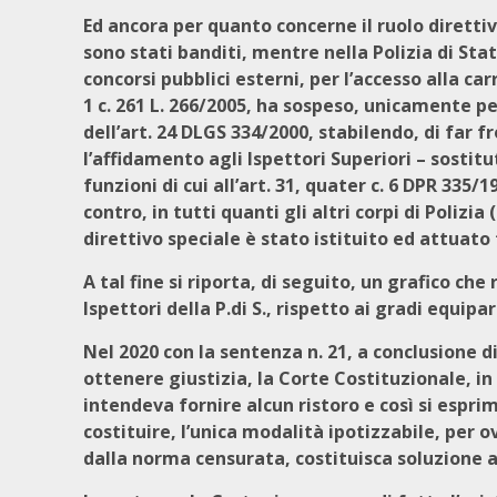
Ed ancora per quanto concerne il ruolo direttivo
sono stati banditi, mentre nella Polizia di Sta
concorsi pubblici esterni, per l’accesso alla car
1 c. 261 L. 266/2005, ha sospeso, unicamente per
dell’art. 24 DLGS 334/2000, stabilendo, di far 
l’affidamento agli Ispettori Superiori – sostit
funzioni di cui all’art. 31, quater c. 6 DPR 335/1
contro, in tutti quanti gli altri corpi di Polizia
direttivo speciale è stato istituito ed attua
A tal fine si riporta, di seguito, un grafico ch
Ispettori della P.di S., rispetto ai gradi equipar
Nel 2020 con la sentenza n. 21, a conclusione d
ottenere giustizia, la Corte Costituzionale, i
intendeva fornire alcun ristoro e così si espr
costituire, l’unica modalità ipotizzabile, per 
dalla norma censurata, costituisca soluzione