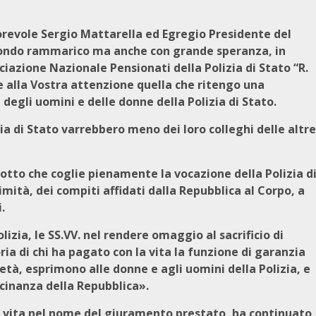
orevole Sergio Mattarella ed Egregio Presidente del
fondo rammarico ma anche con grande speranza, in
ciazione Nazionale Pensionati della Polizia di Stato “R.
re alla Vostra attenzione quella che ritengo una
degli uomini e delle donne della Polizia di Stato.
ia di Stato varrebbero meno dei loro colleghi delle altre
motto che coglie pienamente la vocazione della Polizia d
imità, dei compiti affidati dalla Repubblica al Corpo, a
.
lizia, le SS.VV. nel rendere omaggio al sacrificio di
 di chi ha pagato con la vita la funzione di garanzia
cietà, esprimono alle donne e agli uomini della Polizia, e
vicinanza della Repubblica».
ia vita nel nome del giuramento prestato, ha continuato