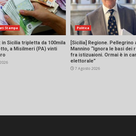
ati Stampa
Politica
in Sicilia tripletta da 100mila
[Sicilia] Regione. Pellegrino 
tto, a Misilmeri (PA) vinti
Mannino “Ignora le basi dei 
uro
fra istizuaioni. Ormai è in 
elettorale”
 2026
7 Agosto 2026