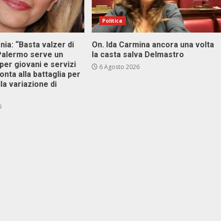
Politica
onia: “Basta valzer di
On. Ida Carmina ancora una volta
 Palermo serve un
la casta salva Delmastro
er giovani e servizi
6 Agosto 2026
ronta alla battaglia per
lla variazione di
6