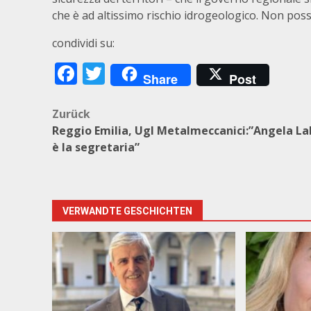
che è ad altissimo rischio idrogeologico. Non po
condividi su:
Facebook
Twitter
Share
Post
Beitragsnavigation
Zurück
Reggio Emilia, Ugl Metalmeccanici:”Angela L
è la segretaria”
VERWANDTE GESCHICHTEN