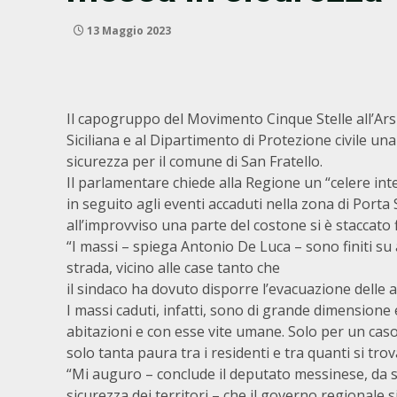
13 Maggio 2023
Il capogruppo del Movimento Cinque Stelle all’Ars 
Siciliana e al Dipartimento di Protezione civile una
sicurezza per il comune di San Fratello.
Il parlamentare chiede alla Regione un “celere in
in seguito agli eventi accaduti nella zona di Porta
all’improvviso una parte del costone si è staccato 
“I massi – spiega Antonio De Luca – sono finiti s
strada, vicino alle case tanto che
il sindaco ha dovuto disporre l’evacuazione delle a
I massi caduti, infatti, sono di grande dimensione
abitazioni e con esse vite umane. Solo per un caso
solo tanta paura tra i residenti e tra quanti si tro
“Mi auguro – conclude il deputato messinese, da s
sicurezza dei territori – che il governo regionale 