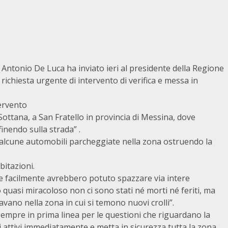
Antonio De Luca ha inviato ieri al presidente della Regione
 richiesta urgente di intervento di verifica e messa in
tervento
 Sottana, a San Fratello in provincia di Messina, dove
finendo sulla strada” .
u alcune automobili parcheggiate nella zona ostruendo la
bitazioni.
 e facilmente avrebbero potuto spazzare via intere
 quasi miracoloso non ci sono stati né morti né feriti, ma
vavano nella zona in cui si temono nuovi crolli”.
empre in prima linea per le questioni che riguardano la
si attivi immediatamente e metta in sicurezza tutta la zona,