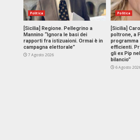
Politica
Politica
[Sicilia] Regione. Pellegrino a
[Sicilia] Car
Mannino “Ignora le basi dei
poltrone, a
rapporti fra istizuaioni. Ormai è in
programma p
campagna elettorale”
efficienti. P
gli ex Pip ne
7 Agosto 2026
bilancio”
6 Agosto 202