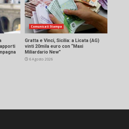
Comunicati Stampa
a
Gratta e Vinci, Sicilia: a Licata (AG)
rapporti
vinti 20mila euro con “Maxi
campagna
Miliardario New”
6 Agosto 2026