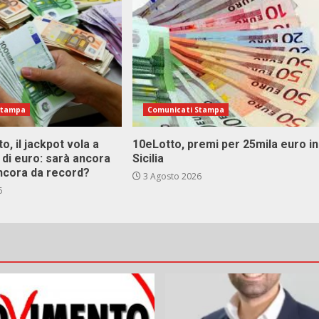
Stampa
Comunicati Stampa
o, il jackpot vola a
10eLotto, premi per 25mila euro in
i di euro: sarà ancora
Sicilia
ncora da record?
3 Agosto 2026
6