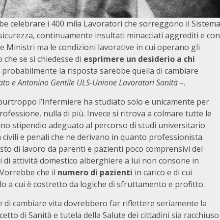
be celebrare i 400 mila Lavoratori che sorreggono il Sistem
 sicurezza, continuamente insultati minacciati aggrediti e con
 Ministri ma le condizioni lavorative in cui operano gli
 che se si chiedesse di
esprimere un desiderio a chi
probabilmente la risposta sarebbe quella di cambiare
to e Antonino Gentile ULS-Unione Lavoratori Sanità –
.
purtroppo l’Infermiere ha studiato solo e unicamente per
ofessione, nulla di più. Invece si ritrova a colmare tutte le
uno stipendio adeguato al percorso di studi universitario
à civili e penali che ne derivano in quanto professionista.
to di lavoro da parenti e pazienti poco comprensivi del
 di attività domestico alberghiere a lui non consone in
 Vorrebbe che il
numero di pazienti
in carico e di cui
o a cui è costretto da logiche di sfruttamento e profitto.
 di cambiare vita dovrebbero far riflettere seriamente la
cetto di Sanità e tutela della Salute dei cittadini sia racchiuso