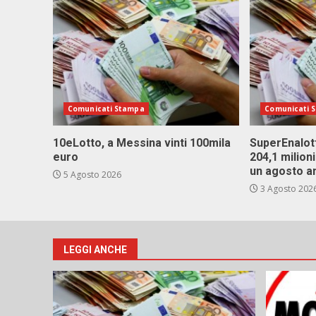
Comunicati Stampa
Comunicati 
10eLotto, a Messina vinti 100mila
SuperEnalott
euro
204,1 milion
un agosto a
5 Agosto 2026
3 Agosto 202
LEGGI ANCHE