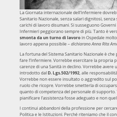
La Giornata internazionale dell’Infermiere dovreb
Sanitario Nazionale, senza salari dignitosi, senza
carichi di lavoro disumani. Si susseguono Governi e
Infermieri peggiorano sempre di più. Tanto è vero
smonta da un turno di lavoro
in Ospedale molto 
lavoro appena possibile –
dichiarano Anna Rita Ama
La fortuna del Sistema Sanitario Nazionale è che 
fare l’Infermiere. Vorrebbe esercitare la propria pr
carenze di una Sanità in declino. Vorrebbe avere 
introdotto dal
D. Lgs.502/1992
, alle responsabilit
Vorrebbe non essere insultato o aggredito sul pos
ruolo che ricopre. Vorrebbe smetterla di occuparsi
quanto di competenza del personale di supporto.
pianificare l’assistenza fosse adeguato e non quell
I continui abbandoni della professione per cercare
Politica e le Istituzioni. Perché riteniamo che il con