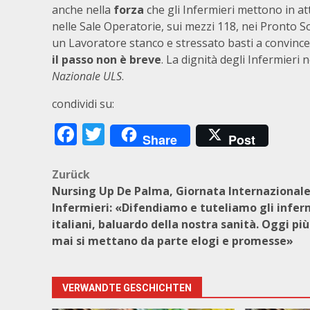
anche nella
forza
che gli Infermieri mettono in at
nelle Sale Operatorie, sui mezzi 118, nei Pronto So
un Lavoratore stanco e stressato basti a convincere g
il passo non è breve
. La dignità degli Infermieri 
Nazionale ULS
.
condividi su:
Facebook
Twitter
Share
Post
Beitragsnavigation
Zurück
Nursing Up De Palma, Giornata Internazional
Infermieri: «Difendiamo e tuteliamo gli infer
italiani, baluardo della nostra sanità. Oggi più
mai si mettano da parte elogi e promesse»
VERWANDTE GESCHICHTEN