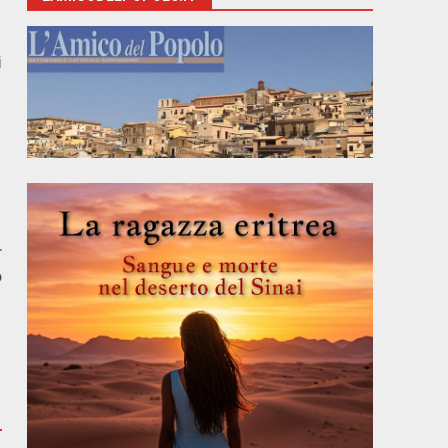
i
r
o