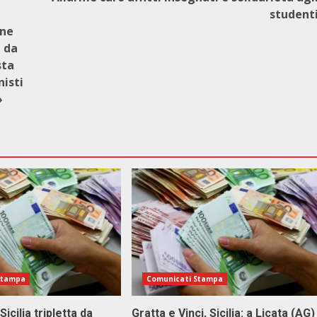
student
one
, da
sta
nisti
»
Stampa
Comunicati Stampa
Sicilia tripletta da
Gratta e Vinci, Sicilia: a Licata (AG)