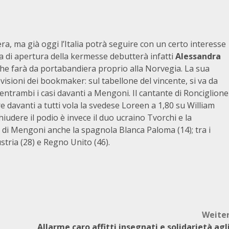
, ma già oggi l’Italia potrà seguire con un certo interesse
ta di apertura della kermesse debutterà infatti
Alessandra
e farà da portabandiera proprio alla Norvegia. La sua
visioni dei bookmaker: sul tabellone del vincente, si va da
 entrambi i casi davanti a Mengoni. Il cantante di Ronciglione
 davanti a tutti vola la svedese Loreen a 1,80 su William
chiudere il podio è invece il duo ucraino Tvorchi e la
a di Mengoni anche la spagnola Blanca Paloma (14); tra i
Austria (28) e Regno Unito (46).
Weite
Allarme caro affitti insegnati e solidarietà agl