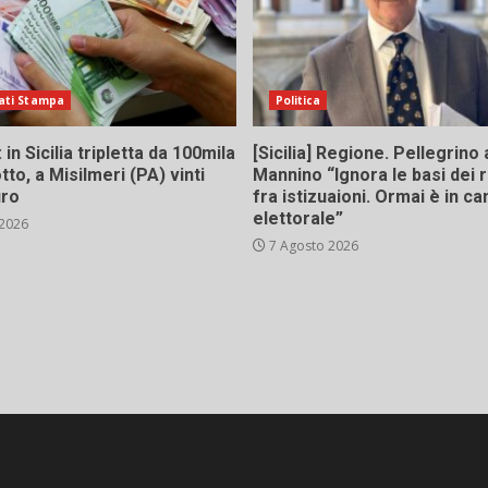
ati Stampa
Politica
in Sicilia tripletta da 100mila
[Sicilia] Regione. Pellegrino 
tto, a Misilmeri (PA) vinti
Mannino “Ignora le basi dei 
uro
fra istizuaioni. Ormai è in 
elettorale”
 2026
7 Agosto 2026