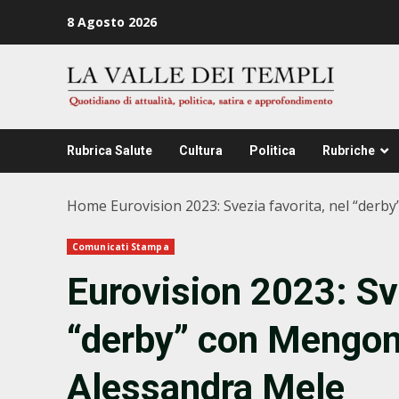
Zum
8 Agosto 2026
Inhalt
springen
Rubrica Salute
Cultura
Politica
Rubriche
Home
Eurovision 2023: Svezia favorita, nel “derb
Comunicati Stampa
Eurovision 2023: Sve
“derby” con Mengoni
Alessandra Mele