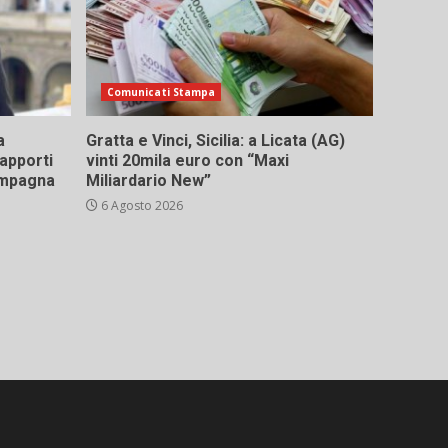
Comunicati Stampa
a
Gratta e Vinci, Sicilia: a Licata (AG)
rapporti
vinti 20mila euro con “Maxi
campagna
Miliardario New”
6 Agosto 2026