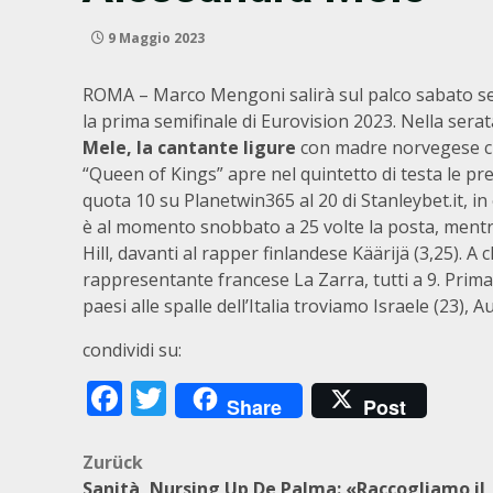
9 Maggio 2023
ROMA – Marco Mengoni salirà sul palco sabato sera
la prima semifinale di Eurovision 2023. Nella sera
Mele, la cantante ligure
con madre norvegese ch
“Queen of Kings” apre nel quintetto di testa le pre
quota 10 su Planetwin365 al 20 di Stanleybet.it, in
è al momento snobbato a 25 volte la posta, mentre
Hill, davanti al rapper finlandese Käärijä (3,25). A 
rappresentante francese La Zarra, tutti a 9. Prim
paesi alle spalle dell’Italia troviamo Israele (23), 
condividi su:
Facebook
Twitter
Share
Post
Beitragsnavigation
Zurück
Sanità, Nursing Up De Palma: «Raccogliamo il