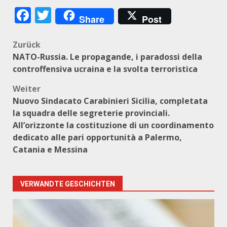
Facebook
Twitter
Share
Post
Beitragsnavigation
Zurück
NATO-Russia. Le propagande, i paradossi della
controffensiva ucraina e la svolta terroristica
Weiter
Nuovo Sindacato Carabinieri Sicilia, completata
la squadra delle segreterie provinciali.
All’orizzonte la costituzione di un coordinamento
dedicato alle pari opportunità a Palermo,
Catania e Messina
VERWANDTE GESCHICHTEN