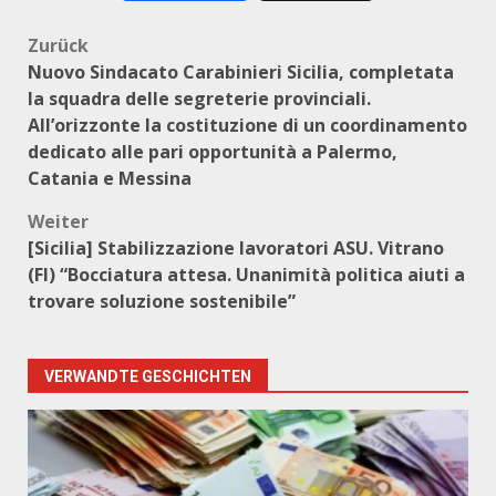
Beitragsnavigation
Zurück
Nuovo Sindacato Carabinieri Sicilia, completata
la squadra delle segreterie provinciali.
All’orizzonte la costituzione di un coordinamento
dedicato alle pari opportunità a Palermo,
Catania e Messina
Weiter
[Sicilia] Stabilizzazione lavoratori ASU. Vitrano
(FI) “Bocciatura attesa. Unanimità politica aiuti a
trovare soluzione sostenibile”
VERWANDTE GESCHICHTEN