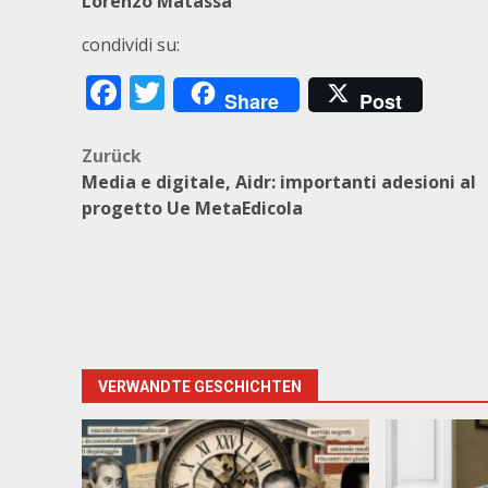
Lorenzo Matassa
condividi su:
Facebook
Twitter
Share
Post
Beitragsnavigation
Zurück
Media e digitale, Aidr: importanti adesioni al
progetto Ue MetaEdicola
VERWANDTE GESCHICHTEN