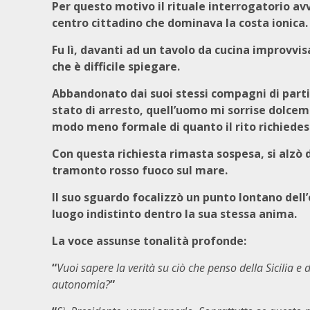
Per questo motivo il rituale interrogatorio av
centro cittadino che dominava la costa ionica
Fu lì, davanti ad un tavolo da cucina improvvis
che è difficile spiegare.
Abbandonato dai suoi stessi compagni di partit
stato di arresto, quell’uomo mi sorrise dolce
modo meno formale di quanto il rito richiedes
Con questa richiesta rimasta sospesa, si alzò da
tramonto rosso fuoco sul mare.
Il suo sguardo focalizzò un punto lontano dell’
luogo indistinto dentro la sua stessa anima.
La voce assunse tonalità profonde:
“
Vuoi sapere la verità su ciò che penso della Sicilia e 
autonomia?
”