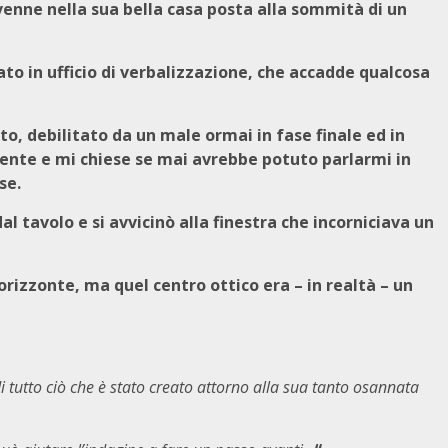
venne nella sua bella casa posta alla sommità di un
.
ato in ufficio di verbalizzazione, che accadde qualcosa
o, debilitato da un male ormai in fase finale ed in
mente e mi chiese se mai avrebbe potuto parlarmi in
se.
l tavolo e si avvicinò alla finestra che incorniciava un
orizzonte, ma quel centro ottico era – in realtà – un
di tutto ciò che è stato creato attorno alla sua tanto osannata