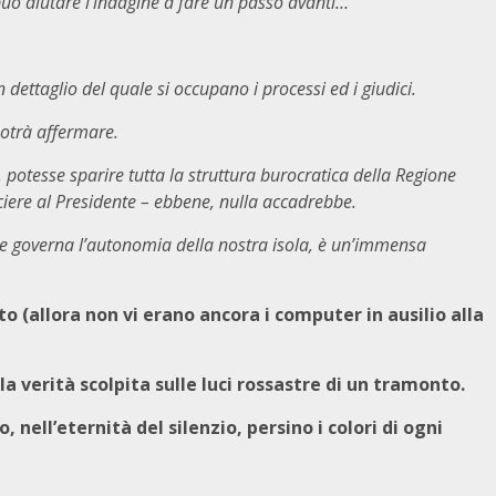
 può aiutare l’indagine a fare un passo avanti…
“
ettaglio del quale si occupano i processi ed i giudici.
otrà affermare.
, potesse sparire tutta la struttura burocratica della Regione
ciere al Presidente – ebbene, nulla accadrebbe.
che governa l’autonomia della nostra isola, è un’immensa
 (allora non vi erano ancora i computer in ausilio alla
la verità scolpita sulle luci rossastre di un tramonto.
 nell’eternità del silenzio, persino i colori di ogni