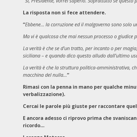
“
Sì, Presidente, vorrei saperlo. Soprattutto se questo
La risposta non si fece attendere.
“
Ebbene… la corruzione ed il malgoverno sono solo un d
Ma vi è qualcosa che mai nessun processo o giudice p
La verità è che se d’un tratto, per incanto o per magia
siciliana – e quando dico questo alludo dall’ultimo us
La verità è che la struttura politica-amministrativa, 
macchina del nulla…
“
Rimasi con la penna in mano per qualche minuto
verbalizzazione).
Cercai le parole più giuste per raccontare quel
E ancora adesso ci riprovo prima che svaniscano,
ricordo…