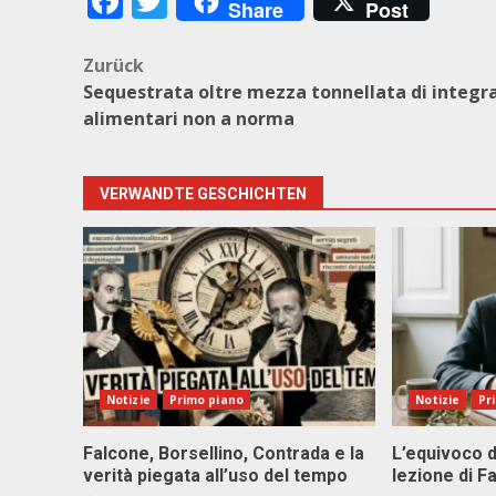
Facebook
Twitter
Share
Post
Beitragsnavigation
Zurück
Sequestrata oltre mezza tonnellata di integra
alimentari non a norma
VERWANDTE GESCHICHTEN
Notizie
Primo piano
Notizie
Pr
Falcone, Borsellino, Contrada e la
L’equivoco d
verità piegata all’uso del tempo
lezione di F