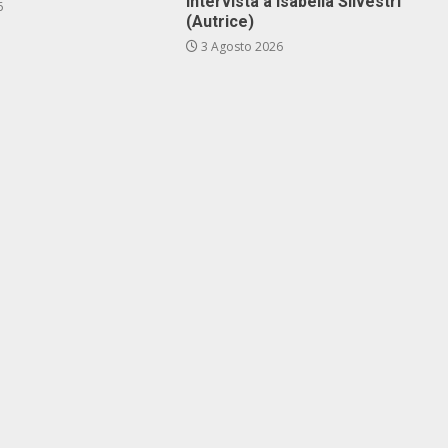
Intervista a Isabella Silvestri
6
(Autrice)
3 Agosto 2026