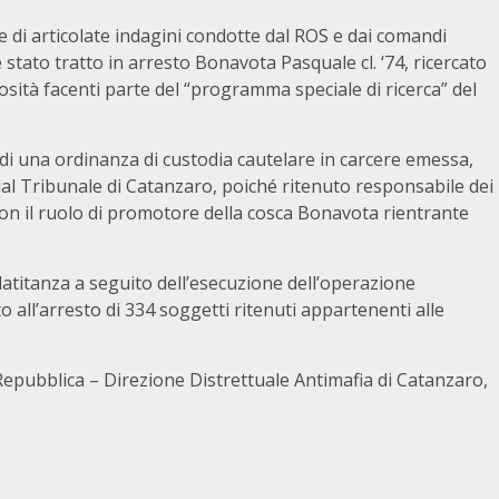
e di articolate indagini condotte dal ROS e dai comandi
 stato tratto in arresto Bonavota Pasquale cl. ‘74, ricercato
losità facenti parte del “programma speciale di ricerca” del
 di una ordinanza di custodia cautelare in carcere emessa,
 dal Tribunale di Catanzaro, poiché ritenuto responsabile dei
con il ruolo di promotore della cosca Bonavota rientrante
latitanza a seguito dell’esecuzione dell’operazione
o all’arresto di 334 soggetti ritenuti appartenenti alle
 Repubblica – Direzione Distrettuale Antimafia di Catanzaro,