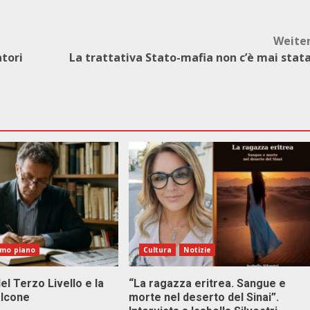
Weite
tori
La trattativa Stato-mafia non c’è mai stat
imo piano
Cultura
Notizie
el Terzo Livello e la
“La ragazza eritrea. Sangue e
alcone
morte nel deserto del Sinai”.