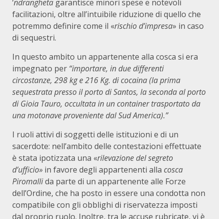
‘
ndrangheta
garantisce minori spese e notevoli
facilitazioni, oltre all’intuibile riduzione di quello che
potremmo definire come il «
rischio d’impresa
» in caso
di sequestri.
In questo ambito un appartenente alla cosca si era
impegnato per
“importare, in due differenti
circostanze,
298
kg e 216 Kg.
di
cocaina (la prima
sequestrata presso il porto di Santos, la seconda al porto
di Gioia Tauro, occ
ultat
a
in un
co
ntain
e
r
tra
s
p
o
rtato da
una motonave proveniente dal Sud Am
e
ri
ca).”
I ruoli attivi di soggetti delle istituzioni e di un
sacerdote: nell’ambito delle contestazioni effettuate
è stata ipotizzata una «
rilevazione del segreto
d’ufficio»
in favore degli appartenenti alla
cosca
Piromalli
da parte di un appartenente alle Forze
dell’Ordine, che ha posto in essere una condotta non
compatibile con gli obblighi di riservatezza imposti
dal proprio ruolo. Inoltre, tra le accuse rubricate, vi è