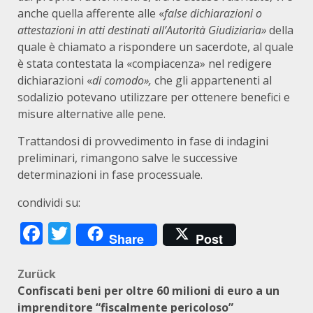
anche quella afferente alle «
false dichiarazioni o
attestazioni in atti destinati all’Autorità Giudiziaria»
della
quale è chiamato a rispondere un sacerdote, al quale
è stata contestata la «compiacenza» nel redigere
dichiarazioni «
di comodo»,
che gli appartenenti al
sodalizio potevano utilizzare per ottenere benefici e
misure alternative alle pene.
Trattandosi di provvedimento in fase di indagini
preliminari, rimangono salve le successive
determinazioni in fase processuale.
condividi su:
Facebook
Twitter
Share
Post
Beitragsnavigation
Zurück
Confiscati beni per oltre 60 milioni di euro a un
imprenditore “fiscalmente pericoloso”