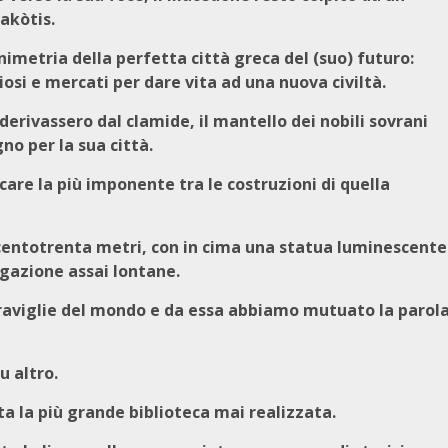
akòtis.
lanimetria della perfetta città greca del (suo) futuro:
diosi e mercati per dare vita ad una nuova civiltà.
 derivassero dal clamide, il mantello dei nobili sovrani
o per la sua città.
ficare la più imponente tra le costruzioni di quella
di centotrenta metri, con in cima una statua luminescente
igazione assai lontane.
eraviglie del mondo e da essa abbiamo mutuato la parol
u altro.
ta la più grande biblioteca mai realizzata.