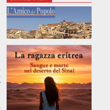
r
e
o