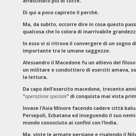
affascinato più di tutte.
Di qui a poco capirete il perchè.
Ma, da subito, occorre dire in cosa questo pa
qualcosa che lo colora di inarrivabile grandezz
In esso vi si ritrova il convergere di un sogno d
importante tra le umane saggezze.
Alessandro il Macedone fu un allievo del filos
un militare e condottiero di eserciti amava, sop
la lettura.
Da capo dell’esercito macedone, trecento anni 
“
operazione speciale
” di conquista mai vista prim
Invase l’Asia Minore facendo cadere città balu
Persepoli, Ecbatana ed inseguendo il suo nemico
mondo conosciuto ai confini con l’India.
Ma, vinte le armate persiane e risalendo il Nil