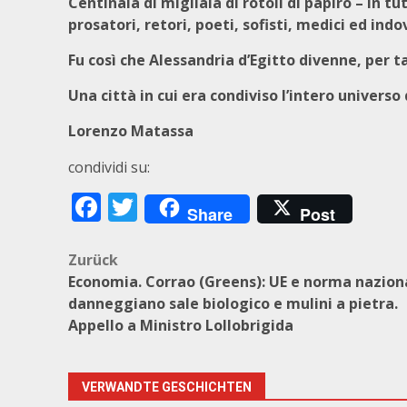
Centinaia di migliaia di rotoli di papiro – in tu
prosatori, retori, poeti, sofisti, medici ed indov
Fu così che Alessandria d’Egitto divenne, per t
Una città in cui era condiviso l’intero univers
Lorenzo Matassa
condividi su:
Facebook
Twitter
Share
Post
Beitragsnavigation
Zurück
Economia. Corrao (Greens): UE e norma nazion
danneggiano sale biologico e mulini a pietra.
Appello a Ministro Lollobrigida
VERWANDTE GESCHICHTEN