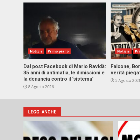
Notizie
Primo piano
Notizie
Pr
Dal post Facebook di Mario Ravidà:
Falcone, Bor
35 anni di antimafia, le dimissioni e
verità piega
la denuncia contro il ‘sistema’
5 Agosto 202
8 Agosto 2026
LEGGI ANCHE