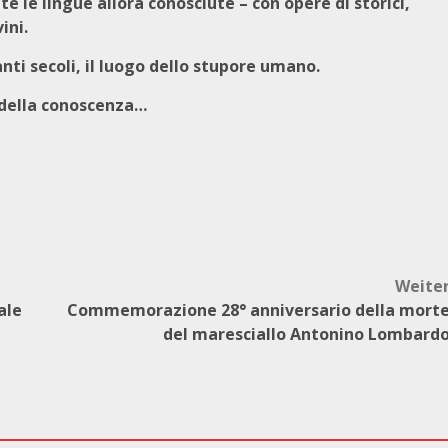
tte le lingue allora conosciute – con opere di storici,
ini.
anti secoli, il luogo dello stupore umano.
o della conoscenza…
Weite
ale
Commemorazione 28° anniversario della mort
del maresciallo Antonino Lombard