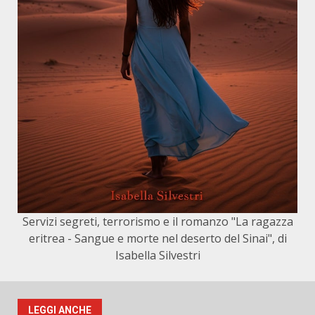
Servizi segreti, terrorismo e il romanzo "La ragazza
eritrea - Sangue e morte nel deserto del Sinai", di
Isabella Silvestri
LEGGI ANCHE