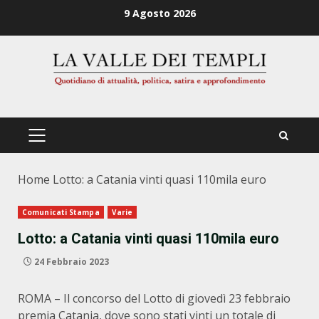
Zum
9 Agosto 2026
Inhalt
springen
PRIMÄRES
MENÜ
Home
Lotto: a Catania vinti quasi 110mila euro
Comunicati Stampa
Varie
Lotto: a Catania vinti quasi 110mila euro
24 Febbraio 2023
ROMA – Il concorso del Lotto di giovedì 23 febbraio
premia Catania, dove sono stati vinti un totale di