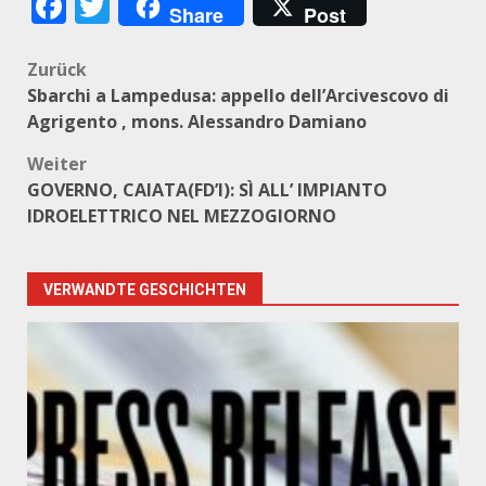
Facebook
Twitter
Share
Post
Beitragsnavigation
Zurück
Sbarchi a Lampedusa: appello dell’Arcivescovo di
Agrigento , mons. Alessandro Damiano
Weiter
GOVERNO, CAIATA(FD’I): SÌ ALL’ IMPIANTO
IDROELETTRICO NEL MEZZOGIORNO
VERWANDTE GESCHICHTEN