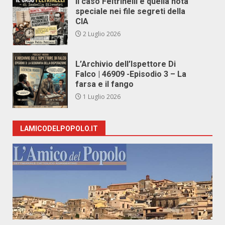
Il caso Feltrinelli e quella nota
speciale nei file segreti della
CIA
2 Luglio 2026
L’Archivio dell’Ispettore Di
Falco | 46909 -Episodio 3 – La
farsa e il fango
1 Luglio 2026
LAMICODELPOPOLO.IT