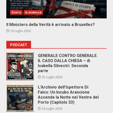
Estero
In evidenza
Il Ministero della Verità è arrivato a Bruxelles?
10 Luglio 2026
PODCAST
GENERALE CONTRO GENERALE.
IL CASO DALLA CHIESA – di
Isabella Silvestri. Seconda
parte
25 Luglio 2026
L’Archivio dell’Ispettore Di
Falco: Un Incubo Arancione
Accende la Notte nel Ventre del
Porto (Capitolo 33)
24 Luglio 2026