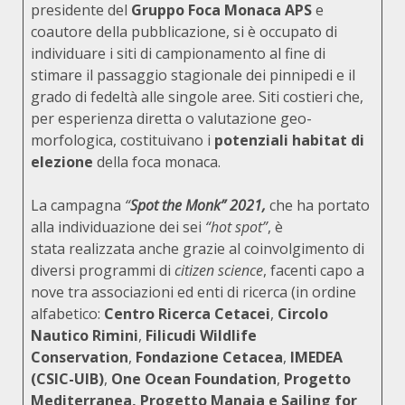
presidente del
Gruppo Foca Monaca APS
e
coautore della pubblicazione, si è occupato di
individuare i siti di campionamento al fine di
stimare il passaggio stagionale dei pinnipedi e il
grado di fedeltà alle singole aree. Siti costieri che,
per esperienza diretta o valutazione geo-
morfologica, costituivano i
potenziali habitat di
elezione
della foca monaca.
La campagna
“
Spot the Monk” 2021,
che ha portato
alla individuazione dei sei
“hot spot”
, è
stata realizzata anche grazie al coinvolgimento di
diversi programmi di
citizen science
, facenti capo a
nove tra associazioni ed enti di ricerca (in ordine
alfabetico:
Centro Ricerca Cetacei
,
Circolo
Nautico Rimini
,
Filicudi Wildlife
Conservation
,
Fondazione Cetacea
,
IMEDEA
(CSIC-UIB)
,
One Ocean Foundation
,
Progetto
Mediterranea, Progetto Manaia e Sailing for