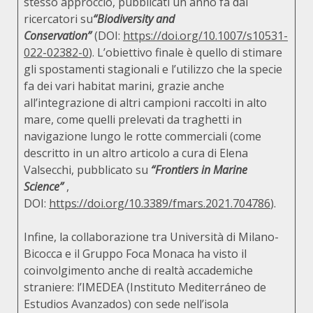
stesso approccio, pubblicati un anno fa dai
ricercatori su
“Biodiversity and
Conservation”
(DOI:
https://doi.org/10.1007/s10531-
022-02382-0
). L’obiettivo finale è quello di stimare
gli spostamenti stagionali e l’utilizzo che la specie
fa dei vari habitat marini, grazie anche
all’integrazione di altri campioni raccolti in alto
mare, come quelli prelevati da traghetti in
navigazione lungo le rotte commerciali (come
descritto in un altro articolo a cura di Elena
Valsecchi, pubblicato su
“Frontiers in Marine
Science”
,
DOI:
https://doi.org/10.3389/fmars.2021.704786
).
Infine, la collaborazione tra Università di Milano-
Bicocca e il Gruppo Foca Monaca ha visto il
coinvolgimento anche di realtà accademiche
straniere: l’IMEDEA (Instituto Mediterráneo de
Estudios Avanzados) con sede nell’isola