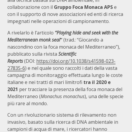
alla tecnica basata sul DNA ambientale, in
collaborazione con il
Gruppo Foca Monaca APS
e
con il supporto di nove associazioni ed enti di ricerca
impegnati nelle operazioni di campionamento.
A rivelarlo è l’articolo
“Playing hide and seek with the
Mediterranean monk seal
“
(trad.: “Giocando a
nascondino con la foca monaca del Mediterraneo”),
pubblicato sulla rivista
Scientific
Reports
(DOI:
https://doi.org/10.1038/s41598-023-
27835-6
) e nel quale sono raccolti i dati della vasta
campagna di monitoraggio effettuata lungo le coste
italiane e nei tratti di mari limitrofi
tra il 2020 e
2021
per tracciare la presenza della foca monaca del
Mediterraneo (
Monachus monachus
), una delle specie
più rare al mondo.
Con un rivoluzionario sistema di rilevamento non
invasivo, basato sulla ricerca di DNA ambientale in
campioni di acqua di mare, i ricercatori hanno